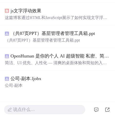
蜜和温情，表达了作者对某人的深深喜爱。从星辰大海到
日常生活，从诗词歌赋到甜蜜日常，字里行间透露出对你
js文字浮动效果
的独特情感，仿佛每个瞬间都因你而闪耀。这些话语如同
繁星，照亮了平凡的日子，让人感受到爱的力量和美好。
这篇博客通过HTML和JavaScript展示了如何实现文字浮动
的效果。作者利用CSS设置元素的绝对定位，JavaScript则
用来随机生成文字的初始位置和透明度变化，营造出文字
（共87页PPT）基层管理者管理工具箱.ppt
在页面上随机飘动的视觉效果。此外，文中还包含了对CS
S样式和JavaScript事件监听的运用，增加了互动性和趣味
（共87页PPT）基层管理者管理工具箱.ppt
性。
OpenHuman 是你的个人 AI 超级智能 私密、简洁、极其强大
简洁、UI 优先、人性化 — 清爽的桌面体验和简短的入门
流程让你从安装到拥有一个可用的智能体仅需几次点击
——无需先配置，无需终端。智能体有一张脸：一个桌面
公司-副本.ljobx
吉祥物，会说话、能感知周围环境、可作为真实参与者加
入你的 Google Meet 会议、跨周记住你，即使你停止输入
公司-副本
后仍在后台持续思考。
说点什么…