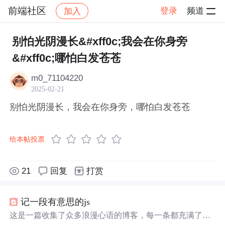
前端社区
登录
频道
加入
帖子详情
社区
前端社区
感慨
别怕光阴漫长&#xff0c;我会在你身旁
&#xff0c;哪怕白发苍苍
m0_71104220
2025-02-21
别怕光阴漫长，我会在你身旁，哪怕白发苍苍
给本帖投票
21
回复
打赏
记一段有意思的js
这是一篇收集了众多浪漫心语的博客，每一条都充满了甜