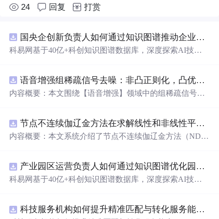
24
回复
打赏
国央企创新负责人如何通过知识图谱推动企业技术创新与外部资源高效对接？.docx
科易网基于40亿+科创知识图谱数据库，深度探索AI技术
在技术转移、成果转化、技术经纪、知识产权、产业创
新、科技招商等垂直领域的多样化应用场景，研究科技创
语音增强组稀疏信号去噪：非凸正则化，凸优化研究（Matlab代码实现）
新领域的AI+数智化解决方案，推动科技创新与产业创新
智能化发展。
内容概要：本文围绕【语音增强】领域中的组稀疏信号去
噪问题展开研究，提出了一种结合非凸正则化与凸优化理
论的去噪方法，旨在提升含噪语音信号的可懂度与质量。
节点不连续伽辽金方法在求解线性和非线性平流方程中的一维实现（Matlab代码实现）
文章系统阐述了组稀疏信号模型的构建机制，引入非凸正
则项以更精确地逼近理想稀疏性，克服传统凸正则化在稀
内容概要：本文系统介绍了节点不连续伽辽金方法（ND
疏表达上的局限性，并采用高效的凸优化算法保障模型求
G）在求解线性和非线性平流方程中的一维数值实现过
解的稳定性与收敛性。整个算法流程在Matlab平台上完整
程，并配套提供了完整的Matlab代码实现。该方法作为一
实现，涵盖语音信号预处理、稀疏系数求解、去噪重构等
产业园区运营负责人如何通过知识图谱优化园区企业与科研机构的协同创新机制？.docx
种高精度、高分辨率的数值离散化技术，特别适用于对流
关键环节，并配套提供可复现的代码资源，便于研究人员
主导的偏微分方程求解，在处理间断解和保持数值稳定性
科易网基于40亿+科创知识图谱数据库，深度探索AI技术
进一步验证与拓展。该方法在保留数学可处理性的同时显
方面具有突出优势。文章详细阐述了NDG方法的核心理论
在技术转移、成果转化、技术经纪、知识产权、产业创
著增强了去噪性能，尤其适用于低信噪比环境下的语音恢
基础，包括弱形式构造、局部基函数选取、数值通量处
新、科技招商等垂直领域的多样化应用场景，研究科技创
复任务。; 适合人群：具备一定信号与系统、数字信号处理
理、时间推进格式（如显式Runge-Kutta方法）以及边界条
科技服务机构如何提升精准匹配与转化服务能力？.docx
新领域的AI+数智化解决方案，推动科技创新与产业创新
理论基础，熟悉稀疏表示与最优化方法，且拥有Matlab编
件的实施策略。通过多个典型算例（如线性对流、Burgers