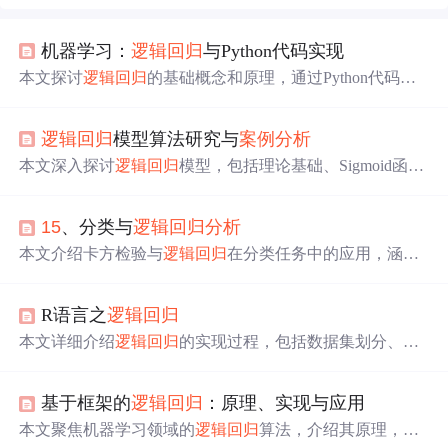
机器学习：
逻辑回归
与Python代码实现
本文探讨
逻辑回归
的基础概念和原理，通过Python代码实
现
逻辑回归
的二分类问题。主要内容包括
逻辑回归
的假设
函数、成本函数、参数学习及梯度下降方法，并展示在花
逻辑回归
模型算法研究与
案例
分析
数据集上的应用和决策边界的可视化。
本文深入探讨
逻辑回归
模型，包括理论基础、Sigmoid函数
作用、梯度上升法优化及
案例
分析
，适合初学者和实践
者。
15
、分类与
逻辑回归
分析
本文介绍卡方检验与
逻辑回归
在分类任务中的应用，涵盖
变量独立性检验、sigmoid函数、成本函数、梯度下降优化
及模型评估方法。通过混淆矩阵、精确率、召回率和F1值
R语言之
逻辑回归
深入
分析
分类器性能，并探讨
逻辑回归
在医学诊断、信用
评估等领域的应用场景及其局限性。
本文详细介绍
逻辑回归
的实现过程，包括数据集划分、模
型训练、预测与评估。通过R语言展示如何进行
逻辑回归
分析
，计算准确率、精度、召回率、F-measure等指标，并
基于框架的
逻辑回归
：原理、实现与应用
绘制ROC曲线，最后应用十折交叉验证提升模型稳定性。
本文聚焦机器学习领域的
逻辑回归
算法，介绍其原理，核