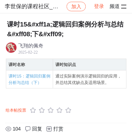
李世保的课程社区_NO_1
登录
频道
加入
社区
李世保的课程社区_NO_1
C++实战AI算法
课时15&#xff1a;逻辑回归案例分析与总结
&#xff08;下&#xff09;
飞翔的佩奇
2025-02-22
课时名称
课时知识点
课时15：逻辑回归案例
通过实际案例演示逻辑回归的应用，
分析与总结（下）
并总结其优缺点及适用场景。
给本帖投票
104
回复
打赏