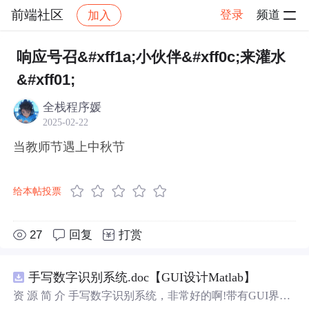
前端社区
登录
频道
加入
帖子详情
社区
前端社区
感慨
响应号召&#xff1a;小伙伴&#xff0c;来灌水
&#xff01;
全栈程序媛
2025-02-22
当教师节遇上中秋节
给本帖投票
27
回复
打赏
手写数字识别系统.doc【GUI设计Matlab】
资 源 简 介 手写数字识别系统，非常好的啊!带有GUI界