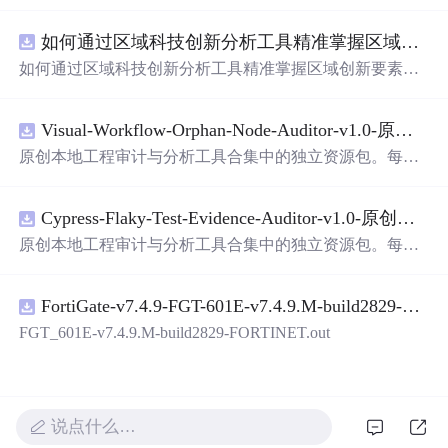
面，使用方便! 详 情 说 明 用这个手写数字识别系统，你可
以轻松地识别手写数字。这个系统不仅功能强大，而且还
如何通过区域科技创新分析工具精准掌握区域创新要素分布与产业链融合现状？.docx
带有直观的图形用户界面（GUI），非常容易使用。你只
需要将手写数字输入系统，它将立即给出准确的识别结
如何通过区域科技创新分析工具精准掌握区域创新要素分
果。这个系统可以在各种场景中使用，无论是学校、工作
布与产业链融合现状？
还是日常生活，都能为你提供快速和准确的识别服务。它
是一个非常方便和实用的工具，你一定会喜欢它的！
Visual-Workflow-Orphan-Node-Auditor-v1.0-原创源码与文档.zip
原创本地工程审计与分析工具合集中的独立资源包。每个
ZIP包含完整源码、3项自动化测试、可复现合成示例、离
线HTML、JSON与SVG报告、1080×720真实运行效果图、
Cypress-Flaky-Test-Evidence-Auditor-v1.0-原创源码与文档.zip
README、运行说明、功能清单、MIT License及原创与授
权声明。解压后进入project目录，执行npm test验证算法，
原创本地工程审计与分析工具合集中的独立资源包。每个
执行npm run report生成报告，也可通过本地静态服务器打
ZIP包含完整源码、3项自动化测试、可复现合成示例、离
开网页。运行时零第三方依赖，不包含热点产品或开源项
线HTML、JSON与SVG报告、1080×720真实运行效果图、
目源码、Logo、官方截图、论文、生产日志或其他受限素
FortiGate-v7.4.9-FGT-601E-v7.4.9.M-build2829-FORTINET.out
README、运行说明、功能清单、MIT License及原创与授
材。适合前端开发、AI应用工程、测试审计和课程实践。
权声明。解压后进入project目录，执行npm test验证算法，
FGT_601E-v7.4.9.M-build2829-FORTINET.out
执行npm run report生成报告，也可通过本地静态服务器打
开网页。运行时零第三方依赖，不包含热点产品或开源项
目源码、Logo、官方截图、论文、生产日志或其他受限素
材。适合前端开发、AI应用工程、测试审计和课程实践。
说点什么…