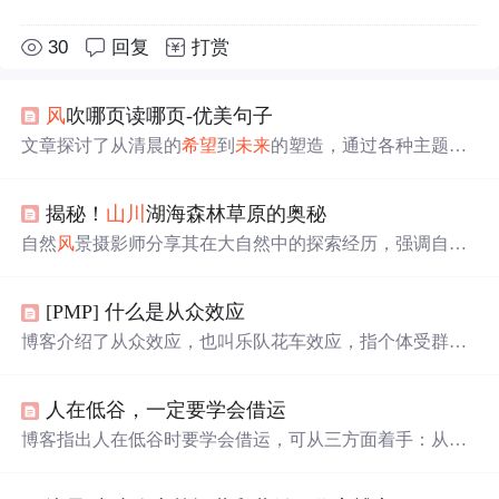
30
回复
打赏
风
吹哪页读哪页-优美句子
文章探讨了从清晨的
希望
到
未来
的塑造，通过各种主题如
勇敢、选择、爱情、读书和
成
长，揭示了生活中的挑战、
快乐和自由的重要性。,
揭秘！
山川
湖海森林草原的奥秘
自然
风
景摄影师分享其在大自然中的探索经历，强调自然
景观的生态价值和保护环境的重要性。通过作品传递自然
之美，呼吁公众采取行动，共同守护地球家园。
[PMP] 什么是从众效应
博客介绍了从众效应，也叫乐队花车效应，指个体受群体
影响，会怀疑并改变自身观点、判断和行为，朝着群体多
数人一致的方向变化，即‘随大流’，还解释了‘乐队花车’英
人在低谷，一定要学会借运
文表述的含义。
博客指出人在低谷时要学会借运，可从三方面着手：从书
中借运，如余秀华通过阅读写作改变
命运
；向高人借运，
像
里
则林借助刘同开启事业；向自然借运，如尼采徒步旅