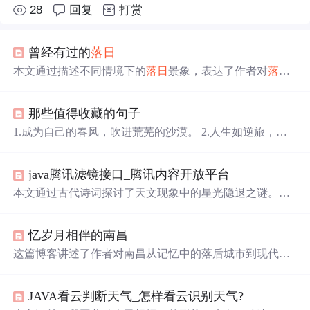
28
回复
打赏
曾经有过的
落日
本文通过描述不同情境下的
落日
景象，表达了作者对
落日
美的感悟。从田园到城市，从童年到晚年，
落日
总是给人
以温暖和慰藉，引发人们对生活的思考。
那些值得收藏的句子
1.成为自己的春风，吹进荒芜的沙漠。 2.人生如逆旅，我
亦是行人。 3.与其互为人间，不如自成宇宙。 4.给时光以
生命，给岁月以文明。——刘慈欣 《三体》 5.我们都是阴
java腾讯滤镜接口_腾讯内容开放平台
沟里的虫子,但总还是得有人仰望星空. ——刘慈欣 《三
体》 6.弱小和无知从来都不是生存的障碍，傲慢才是。
本文通过古代诗词探讨了天文现象中的星光隐退之谜。解
——刘慈欣 《三体》 7.庄颜：“我觉得它像。晚霞的眼睛”
释了为何地平线附近的星星在太阳
升起
或满月出现时变得
罗辑：“你怎么不说是朝霞的眼睛” 庄颜：...
不可见，涉及到大气散射和消光的概念。并通过历史事件
忆岁月相伴的南昌
展示了光污染对天文观测的影响。
这篇博客讲述了作者对南昌从记忆中的落后城市到现代化
大都市的印象转变。南昌以其八一军旗
升起
的历史、赣江
和抚河的美景、独特的八一大桥以及桥头的白猫黑猫雕
JAVA看云判断天气_怎样看云识别天气?
像、生态与候鸟和谐共处的景象，展现出其独特的魅力。