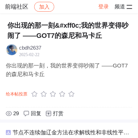
前端社区
登录
频道
加入
帖子详情
社区
前端社区
感慨
你出现的那一刻&#xff0c;我的世界变得吵
闹了 ——GOT7的森尼和马卡丘
cbdh2637
2025-02-22
你出现的那一刻，我的世界变得吵闹了 ——GOT7
的森尼和马卡丘
给本帖投票
29
回复
打赏
节点不连续伽辽金方法在求解线性和非线性平流方程中的一维实现（Matlab代码实现）