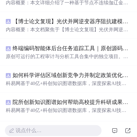
内容概要：本文详细介绍了一种基于节点不连续伽辽金方
法（Discontinuous Galerkin Method）在求解线性和非线性
平流方程中的一维数值实现方案，并提供了完整的MATLA
【博士论文复现】光伏并网逆变器序阻抗建模、扫频辨识与弱电网交互稳定性分析【阻抗建模、验证扫频法】（Matlab代码、Simulink仿真实现）
B代码实现。该方法在处理偏微分方程特别是具有间断解
或高梯度特征的问题时展现出优异的稳定性和精度。文中
内容概要：本文档聚焦于【博士论文复现】光伏并网逆变
系统阐述了算法的核心原理、空间离散化策略、时间推进
器序阻抗建模、扫频辨识与弱电网交互稳定性分析，提供
机制以及边界条件的处理方式，通过具体编程实例展示如
了完整的Matlab代码与Simulink仿真实现方案。内容涵盖基
何在MATLAB环境中实现该数值方法，并辅以典型算例验
终端编码智能体后台任务追踪工具｜原创源码+测试+离线报告
于谐波线性化的并网VSG逆变器正负序阻抗建模、锁相环
证其有效性和可靠性。此外，文章还强调科研工作中“借
与电流环的小信号建模、扫频法辨识系统阻抗、奈奎斯特
原创可运行的工程审计与分析工具合集中的独立项目。每
力”与创新思维的重要性，鼓励研究者在夯实理论基础的同
稳定性判据的应用，以及在弱电网条件下逆变器与电网交
个压缩包包含完整 Node.js、HTML、CSS、JavaScript 源
时勇于探索新思路。; 适合人群：具备偏微分方程数值解法
互稳定性的仿真验证全过程。通过理论推导与仿真实践相
码，内置合成示例、3 项自动化验收、离线 HTML/JSON/S
基础知识、熟悉MATLAB编程，从事计算数学、流体力
结合，帮助读者掌握新能源并网系统稳定性分析的核心技
如何科学评估区域创新竞争力并制定政策优化策略？.docx
VG 报告、1080×720 运行效果图、README、运行说明、
学、物理建模及相关领域的研究生、科研人员及工程技术
术与工程实现方法。; 适合人群：具备电力电子、自动控制
MIT License 与原创授权声明。零第三方运行依赖，不包含
科易网基于40亿+科创知识图谱数据库，深度探索AI技术
开发者。; 使用场景及目标：① 学习并掌握节点不连续伽
理论基础，熟悉Matlab/Simulink环境，从事新能源发电、并
榜单产品源码、官方素材、论文、账号数据或未授权内
在技术转移、成果转化、技术经纪、知识产权、产业创
辽金方法的基本理论与实现流程；② 利用所提供的MATL
网控制或电力系统稳定性研究的研究生、科研人员及工程
容。适合 AI 工程、前端、运维和质量团队用于本地预检、
新、科技招商等垂直领域的多样化应用场景，研究科技创
AB代码开展线性和非线性平流方程的数值模拟实验；③
师。; 使用场景及目标：① 复现博士论文中关于光伏并网
教学演示与二次开发。运行方法：Node.js 18+ 下执行 npm
院所创新知识图谱如何帮助高校提升科研成果转化效率？.docx
新领域的AI+数智化解决方案，推动科技创新与产业创新
将该方法作为基础算法应用于高分辨率数值模拟、守恒律
逆变器阻抗建模与稳定性分析的关键实验；② 学习并掌握
test 与 npm run report，或启动静态服务器打开 index.html。
智能化发展。
科易网基于40亿+科创知识图谱数据库，深度探索AI技术
方程求解等科研项目中的扩展与改进； 阅读建议：建议读
扫频法（Frequency Scan）在实际系统中的应用技巧；③
在技术转移、成果转化、技术经纪、知识产权、产业创
者结合经典数值分析教材深入理解DG方法的数学背景，逐
利用提供的模型进行弱电网下并网系统稳定性的仿真研究
新、科技招商等垂直领域的多样化应用场景，研究科技创
段调试并运行所附MATLAB代码，通过调整初始条件、网
与故障机理分析；④ 作为相关课题研究或毕业设计的技术
新领域的AI+数智化解决方案，推动科技创新与产业创新
说点什么…
格划分和时间步长等方式观察算法表现，从而深化对数值
参考与代码基础。; 阅读建议：此资源以博士论文级别的科
智能化发展。