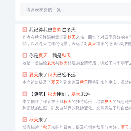
请发表友善的回复…
我记得我曾
喜欢
过冬天
作者在秋分降温时意识到
秋天
来临，回忆了对四季喜好的变
忆，以及冬天过年的情景，表达了对
夏天
结束的感慨和对四
你是
夏天
，我是
秋天
这是一首描绘
夏天
与
秋天
相遇的爱情诗篇，讲述了两个季节
夏天
来了
秋天
已经不远
本文简短提及了
夏天
的到来以及
秋天
即将到来的事实，虽然
【随笔】
秋天
刚到，
夏天
未远
本文描述了作者在十月
秋天
的独特感受，尽管
夏天
的气息还
到初秋的过渡，以及自然界的微妙变化。文章表达了对自然
秋天
来了
博客描述了
秋天
来临的景象，提及杭州春秋季节美好，
夏天