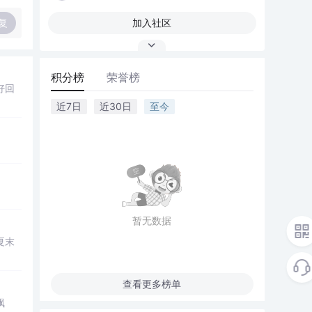
复
加入社区
积分榜
荣誉榜
好回
近7日
近30日
至今
暂无数据
夏末
查看更多榜单
飘