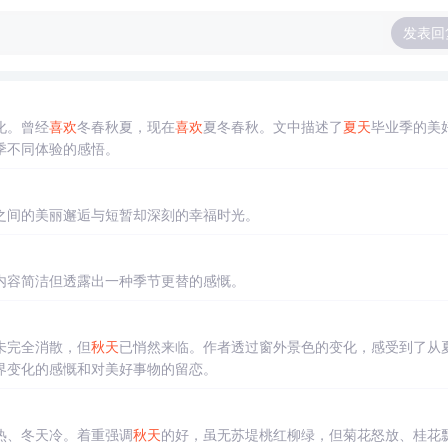
发表回
化。曾经
喜欢
冬春秋夏，现在
喜欢
夏冬春秋。文中描述了
夏天
毕业季的美
季不同体验的感悟。
之间的美丽邂逅与短暂却深刻的幸福时光。
内容简洁但透露出一种季节更替的感慨。
未完全消散，但
秋天
已悄然来临。作者透过窗外景色的变化，感受到了从
界变化的感慨和对美好事物的留恋。
热、冬天冷。着重强调
秋天
的好，虽无苏堤桃红柳绿，但菊花怒放、桂花