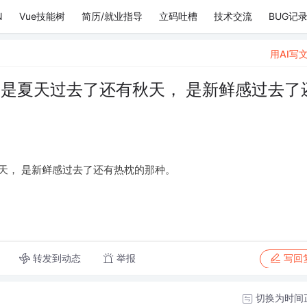
N
Vue技能树
简历/就业指导
立码吐槽
技术交流
BUG记
用AI写
 是夏天过去了还有秋天， 是新鲜感过去了
天， 是新鲜感过去了还有热枕的那种。
转发到动态
举报
写回
切换为时间