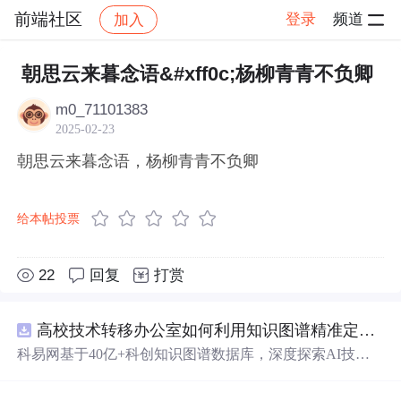
前端社区
登录
频道
加入
帖子详情
社区
前端社区
感慨
朝思云来暮念语&#xff0c;杨柳青青不负卿
m0_71101383
2025-02-23
朝思云来暮念语，杨柳青青不负卿
给本帖投票
22
回复
打赏
高校技术转移办公室如何利用知识图谱精准定位产业需求与技术适配点？.docx
科易网基于40亿+科创知识图谱数据库，深度探索AI技术
在技术转移、成果转化、技术经纪、知识产权、产业创
新、科技招商等垂直领域的多样化应用场景，研究科技创