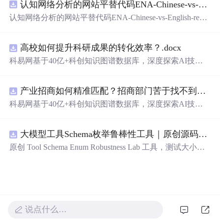
认知网络分析的网站平替代码ENA-Chinese-vs-English-reproducible.zip
新领域的AI+数智化解决方案，推动科技创新与产业创新
智能化发展。
认知网络分析的网站平替代码ENA-Chinese-vs-English-repro
ducible.zip
高校如何提升科研成果的转化效率？.docx
科易网基于40亿+科创知识图谱数据库，深度探索AI技术
在技术转移、成果转化、技术经纪、知识产权、产业创
新、科技招商等垂直领域的多样化应用场景，研究科技创
产业招商如何精准匹配？招商部门苦于找不到符合产业链补链强链方向的目标企业怎么办？.docx
新领域的AI+数智化解决方案，推动科技创新与产业创新
智能化发展。
科易网基于40亿+科创知识图谱数据库，深度探索AI技术
在技术转移、成果转化、技术经纪、知识产权、产业创
新、科技招商等垂直领域的多样化应用场景，研究科技创
大模型工具Schema枚举鲁棒性工具｜原创源码+测试+离线报告
新领域的AI+数智化解决方案，推动科技创新与产业创新
智能化发展。
原创 Tool Schema Enum Robustness Lab 工具，测试大小
写、别名、未知枚举、空值与多语言取值对工具参数校验
和修复的影响。压缩包包含完整源码、3 项自动化测试、
可复现合成示例、离线 HTML/JSON/SVG 报告、1080×720
真实运行效果图、README、运行说明、功能清单、MIT
License 及原创与授权声明。运行时零第三方依赖，不包含
说点什么…
热点产品或开源项目源码、Logo、官方截图、论文、生产
日志或其他受限素材。