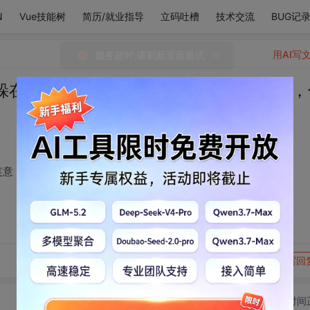
N
Vue技能树
简历/就业指导
立码吐槽
技术交流
BUG记
用AI写
躲在结尾，断句里有笑意，韵脚里有深情，
笑意，韵脚里有深情，句句无你，却句句是你。
转发到动态
举报
写回
切换为时间