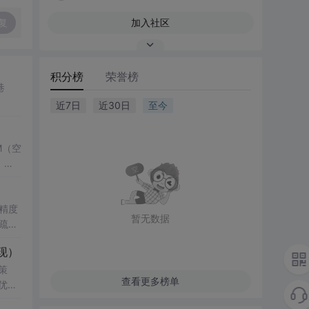
复
加入社区
积分榜
荣誉榜
巷
近7日
近30日
至今
M（空
，结
了控
键技
精度
暂无数据
疏数
真验证
性
现）
科研
影响，
策
查看更多榜单
知水
究
优化
复杂