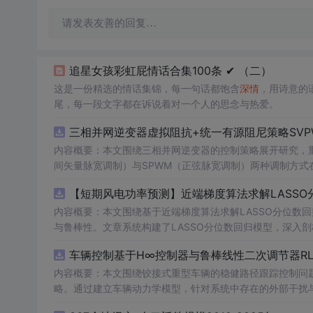
请发表友善的回复…
追星女孩彩虹屁情话合集100条 ✔︎ （二）
这是一份精选的情话集锦，每一句话都饱含
深情
，用诗意的
尾，每一段文字都在诉说着对一个人的思念与热爱。
三相并网逆变器虚拟阻抗+统一有源阻尼策略SVP
内容概要：本文围绕三相并网逆变器的控制策略展开研究，重
间矢量脉宽调制）与SPWM（正弦脉宽调制）两种调制方式在
合统一有源阻尼技术有效抑制LC或LCL滤波器引起的谐振
【短期风电功率预测】近端梯度算法求解LASSO分
制策略的设计、调制算法的实现、动态响应分析及谐波抑制效
术，构建了完整的高性能并网逆变器控制系统仿真体系。; 适合人群：适用于从事电力电子、新能源发电、智能电网及相关领域的研究生、
内容概要：本文围绕基于近端梯度算法求解LASSO分位数
科研人员和工程技术人员，特别是具备三相并网逆变器控制理论基础并熟悉M
与鲁棒性。文章系统构建了LASSO分位数回归模型，深入
①用于高校与科研机构开展并网逆变器稳定性与控制策略的
据与异常值干扰等问题。通过Matlab平台完成了完整的
车辆控制基于H∞控制器与鲁棒线性二次调节器RL
工作；③为企业研发高性能、高可靠性的并网逆变器产品提供先进的控制方案与技术原型支
能，结果表明其相较于传统方法具有更强的稳定性和准确性
k模型文件进行实际操作与仿真验证，重点关注虚拟阻抗参
方向与技术应用案例，突出该方法在新能源预测与智能优化中的广泛适用性与实践价值。; 
内容概要：本文围绕铰接式重型车辆的稳健路径跟踪控制问题
并可进一步拓展学习文中提及的正负序控制、中点电位平衡
计学习）与Matlab编程能力，从事新能源发电预测、电
略。通过建立车辆动力学模型，针对系统中存在的外部干扰与
平。
生。; 使用场景及目标：①应用于短期风电功率预测，增强模型对噪声、异常值及非平稳特性的适应能力，提升电网调度的安全性与经济
控制性能，在保证稳定性的同时提升路径跟踪精度。研究利用