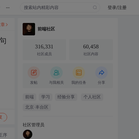
...
录
登录/注册
文章
前端社区
句
316,331
60,458
社区成员
社区内容
发帖
与我相关
我的任务
分享
前端
学习
经验分享
个人社区
北京·丰台区
复
社区管理员
正序