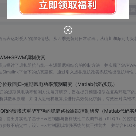
发表回
语言表达对爱人的独特情感。从四季更替到日常琐碎，从山川湖海到街头
WM+SPWM调制仿真
点探讨了虚拟阻抗与统一有源阻尼相结合的控制方法，并实现了SVPW
Simulink平台下的仿真建模。通过引入虚拟阻抗改善系统输出阻抗特性
问题，从而提升逆变器在弱电网条件下的并网稳定性与电能质量。研究涵盖
位数回归-短期风电功率预测研究（Matlab代码实现）
果评估，同时拓展涉及正负序分离、中点电位平衡、DPWMA调制等关
回归的短期风电功率预测方法展开研究，旨在提升预测模型在复杂环境下的
ATLAB/Simulink仿真环境的专业人士；; 使用场景及目标：
剖析其数学原理，并引入近端梯度算法进行高效优化求解，有效应对高维稀
深入研究；②支撑学位论文撰写、学术期刊投稿或科研项目申报中的仿
算法实现与仿真实验，利用实际风电数据验证了该方法在不同分位点下的预测
QR的铰接式重型车辆的稳健路径跟踪控制研究（Matlab代码实
持；; 阅读建议：建议读者结合提供的Simulin
。此外，文档还整合了电力系统、机器学习、路径规划等多个领域的相关
数设计与有源阻尼的协同作用机制，深入理解不同调制策略对系统性能的
适合人群：具备扎实的数学基础（如凸优化、统
，提出并实现了基于H∞控制器与鲁棒线性二次调节器（RLQR）的控制
等先进控制技术，全面提升对复杂电网环境下并网系统稳定运行机制的认
力系统调度、智能优化算法或机器学习等领域的科研人员、工程技术人员及研
参数不确定性，设计H∞控制器以增强系统的抗干扰能力，并结合RLQR
Matlab进行仿真验证，对比不同工况下的控制效果，展示了所提方法在