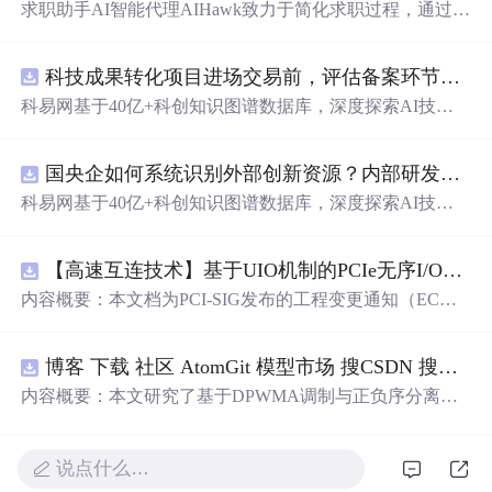
求职助手AI智能代理AIHawk致力于简化求职过程，通过自
动化职位申请流程。借助人工智能，它能够帮助用户以定
制化的方式申请多个职位。
科技成果转化项目进场交易前，评估备案环节需要准备哪些材料？.docx
科易网基于40亿+科创知识图谱数据库，深度探索AI技术
在技术转移、成果转化、技术经纪、知识产权、产业创
新、科技招商等垂直领域的多样化应用场景，研究科技创
国央企如何系统识别外部创新资源？内部研发体系完善，但对外部高校、中小科技企业技术能力缺乏动态认知。.docx
新领域的AI+数智化解决方案，推动科技创新与产业创新
智能化发展。
科易网基于40亿+科创知识图谱数据库，深度探索AI技术
在技术转移、成果转化、技术经纪、知识产权、产业创
新、科技招商等垂直领域的多样化应用场景，研究科技创
【高速互连技术】基于UIO机制的PCIe无序I/O扩展：多路径架构下内存请求的高性能传输与排序控制方案设计
新领域的AI+数智化解决方案，推动科技创新与产业创新
智能化发展。
内容概要：本文档为PCI-SIG发布的工程变更通知（EC
N），介绍了名为“无序输入/输出（Unordered I/O, UIO）”
的新功能，旨在解决传统PCI/PCIe架构中严格的顺序传输
博客 下载 社区 AtomGit 模型市场 搜CSDN 搜索 AI 搜索 会员中心 创作中心 基于DPWMA调制与正负序分离的ANPC三电平并网逆变器前馈控制策略研究（Simulink仿真实现）
规则对多路径拓扑和高性能IO系统的限制。UIO基于Flit模
式，定义了一套新的TLP（事务层包）类型和规则，允许
内容概要：本文研究了基于DPWMA调制与正负序分离的
请求方（Requester）自主管理数据顺序，支持多路径路
ANPC三电平并网逆变器前馈控制策略，旨在解决传统三
由、提升系统效率并兼容现有生产者-消费者模型。文档详
电平逆变器存在的谐波含量高、电网不平衡工况适应性差
细说明了UIO
及动态响应速度不足等问题。通过采用有源中点箝位（AN
说点什么…
PC）三电平逆变器拓扑，结合双极性倍频脉宽调制（DPW