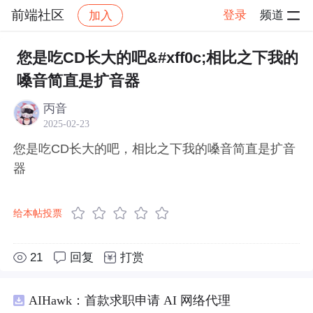
前端社区
登录
频道
加入
帖子详情
社区
前端社区
感慨
您是吃CD长大的吧&#xff0c;相比之下我的
嗓音简直是扩音器
丙音
2025-02-23
您是吃CD长大的吧，相比之下我的嗓音简直是扩音
器
给本帖投票
21
回复
打赏
AIHawk：首款求职申请 AI 网络代理