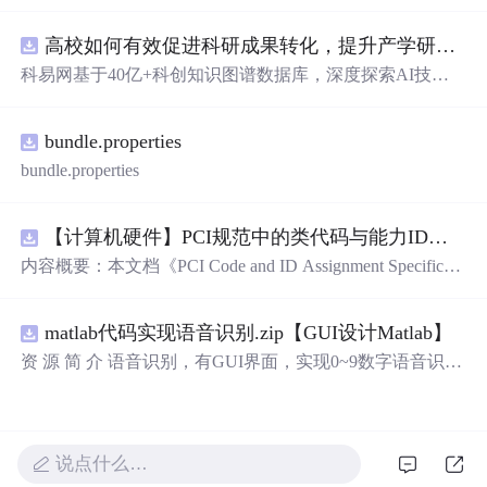
库，主要包含多套选择题，涵盖C语言的基础知识点，如
基本数据类型、运算符与表达式、控制结构（if、switch、
高校如何有效促进科研成果转化，提升产学研合作效率？.docx
循环）、数组、字符串处理、函数定义与调用、指针初步
等内容。题目形式为单项选择题，每道题后附有正确答
科易网基于40亿+科创知识图谱数据库，深度探索AI技术
案，旨在帮助学生巩固C语言语法和程序逻辑理解，提升
在技术转移、成果转化、技术经纪、知识产权、产业创
编程实践能力。; 适合人群：适用于高等院校计算机相关专
新、科技招商等垂直领域的多样化应用场景，研究科技创
业学习C语言课程的学生，特别是准备期末考试或需要强
bundle.properties
新领域的AI+数智化解决方案，推动科技创新与产业创新
化基础知识的初学者。; 使用场景及目标：①用于考前复
智能化发展。
bundle.properties
习，检验对C语言核心概念的掌握程度；②辅助教师出题
或课堂教学练习；③通过反复练习提高编程思维与代码逻
辑分析能力。; 阅读建议：建议结合教材和上机实践进行练
【计算机硬件】PCI规范中的类代码与能力ID分配：设备功能分类及扩展能力标识系统设计
习，重点关注易错题和涉及复杂逻辑控制的题目，理解每
内容概要：本文档《PCI Code and ID Assignment Specificati
道题背后的程序执行流程，以达到真正掌握语言特性的目
on Revision 1.10》由PCI-SIG发布，定义了PCI设备的类代
的。
码（Class Codes）、能力标识（Capability IDs）和扩展能
matlab代码实现语音识别.zip【GUI设计Matlab】
力标识（Extended Capability IDs）的标准编码规范。文档
详细列出了各类设备的功能分类，包括存储控制器、网络
资 源 简 介 语音识别，有GUI界面，实现0~9数字语音识别
控制器、显示设备、输入设备等，并为每种设备类型分配
详 情 说 明 在这个文档中，我们将讨论语音识别的重要性
唯一的Base Class、Sub-C
以及如何实现0到9的数字语音识别。语音识别是一种技
术，它可以将人类的语音转换为计算机可以理解的文本。
它在许多领域有广泛的应用，包括语音助手、语音控制和
说点什么…
自动语音识别。语音识别技术的发展使得我们能够通过语