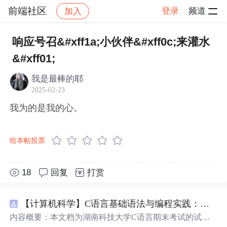
前端社区
登录
频道
加入
帖子详情
社区
前端社区
感慨
响应号召&#xff1a;小伙伴&#xff0c;来灌水
&#xff01;
我是最棒的耶
2025-02-23
我为的是我的心。
给本帖投票
18
回复
打赏
【计算机科学】C语言基础语法与编程实践：湖南科技大学期末考试核心知识点解析
内容概要：本文档为湖南科技大学C语言期末考试的试题