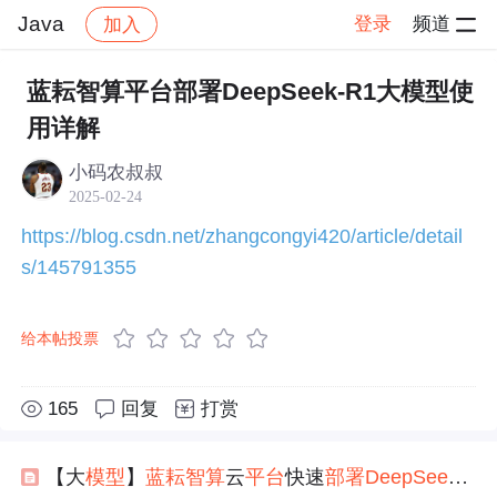
Java
登录
频道
加入
帖子详情
社区
Java
技术交流
蓝耘智算平台部署DeepSeek-R1大模型使
用详解
小码农叔叔
2025-02-24
https://blog.csdn.net/zhangcongyi420/article/detail
s/145791355
给本帖投票
165
回复
打赏
【大
模型
】
蓝耘
智算
云
平台
快速
部署
Deep
Seek
R1