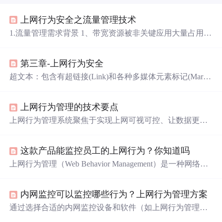
上网行为安全之流量管理技术
1.流量管理需求背景 1、带宽资源被非关键应用大量占用:
单位内部人员上班时间使用P2P等软件下载与工作无关的
资源、在线观看与工作无关的 视频，导致办公期间带宽严
第三章-上网行为安全
重不足，ERP、邮件、OA、视频会议等系统因为带宽问题
响 应缓慢，严重影响了工作效率。 2、传统的缓存丢包式
超文本：包含有超链接(Link)和各种多媒体元素标记(Marku
的流控无法控制P2P下行流量： P2P流量具有带宽侵蚀性，
p)的文本。URL：URL即统一资源定位符(UniformResource
只要内部有对外P2P请求，即使流控设备能够丢掉部分P2P
Locator)，用来唯一地标识万维网中的某一个文档。URL由
的 下行报...
上网行为管理的技术要点
协议、主机和端口(默认为80)以及文件名三部分构成。HT
TP：超文本传输协议，是一种按照URL指示，将超文本文
上网行为管理系统聚焦于实现上网可视可控、让数据更有
档从一台主机(Web服务器)传输到另一台主机(浏览器)的应
价值，具备多方面关键技术要点，有力保障网络安全与高
用层协议，以实现超链接的功能。
效运行。
这款产品能监控员工的上网行为？你知道吗
上网行为管理（Web Behavior Management）是一种网络安
全和管理技术，旨在监控、控制和优化用户在网络上的行
为和活动。是的，上网行为管理设备可以监控员工的上网
内网监控可以监控哪些行为？上网行为管理方案
行为。上网行为管理是对用户在互联网上的访问和活动进
行监控、分析和控制的过程，目的是保护网络安全、提高
通过选择合适的内网监控设备和软件（如上网行为管理路
生产力和确保合规性。上网行为管理设备能够生成详细的
由器和洞眼查软件），企业可以全面监控员工的上网行为