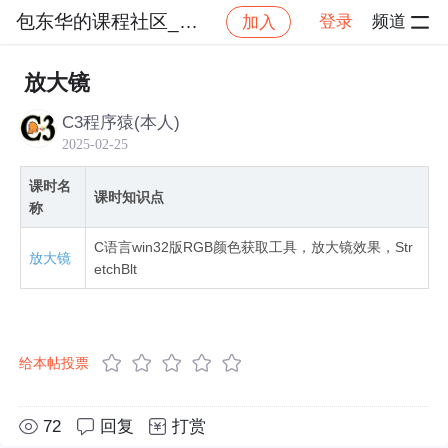
包东华的课程社区_NO_1
登录
频道
加入
社区
包东华的课程社区_NO_1
C语言六部曲【六】
放大镜
C3程序猿(本人)
2025-02-25
课时名
课时知识点
称
C语言win32版RGB颜色获取工具，放大镜效果，Str
放大镜
etchBlt
给本帖投票
72
回复
打赏