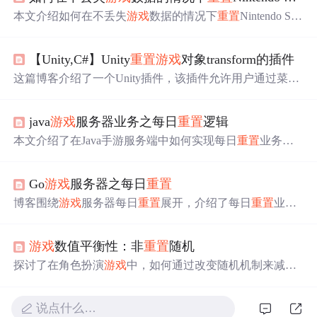
本文介绍如何在不丢失
游戏
数据的情况下
重置
Nintendo Swi
tch，包括关闭控制台、进入恢复菜单及选择
重置
选项等步
骤。同时也提供了擦除缓存、键盘数据或完全
重置
Switch
【Unity,C#】Unity
重置
游戏
对象transform的插件
的方法。
这篇博客介绍了一个Unity插件，该插件允许用户通过菜单
或快捷键Alt+R一键
重置
选中
游戏
对象的Transform属性，包
括位置、旋转和缩放。这为开发者提供了方便，避免了手
java
游戏
服务器业务之每日
重置
逻辑
动调整各个属性的繁琐过程。
本文介绍了在Java手游服务端中如何实现每日
重置
业务，
包括处理在线和离线玩家的不同策略，确保线程安全，并
探讨了Quartz在
游戏
定时任务中的应用，提供了一个
游戏
Go
游戏
服务器之每日
重置
公共业务的示例。
博客围绕
游戏
服务器每日
重置
展开，介绍了每日
重置
业务
的背景和注意事项，包括在线和离线玩家处理方式不同、
要考虑线程安全。还分别阐述了Java和Go实现定时任务的
游戏
数值平衡性：非
重置
随机
方法，以及Java和Go版本的玩家数据在线、离线
重置
的实
现思路。
探讨了在角色扮演
游戏
中，如何通过改变随机机制来减少
玩家遭遇连续失败的挫败感，比较了
重置
随机与非
重置
随
机两种机制。
说点什么…