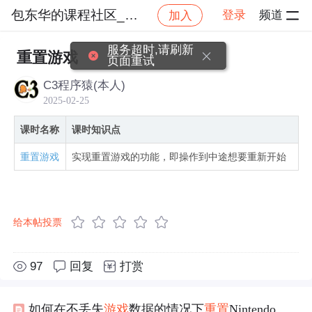
包东华的课程社区_NO_1
登录
频道
加入
社区
包东华的课程社区_NO_1
C语言六部曲【六】
服务超时,请刷新
重置游戏
页面重试
C3程序猿(本人)
2025-02-25
课时名称
课时知识点
重置游戏
实现重置游戏的功能，即操作到中途想要重新开始
给本帖投票
97
回复
打赏
如何在不丢失
游戏
数据的情况下
重置
Nintendo Switch