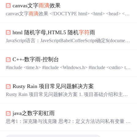
canvas文字
雨滴
效果
canvas文字
雨滴
效果 <!DOCTYPE html> <html> <head> <me
ta charset="utf-8"> <title>文字瀑布</title> </head> <body> <d
iv id="test"></div> &...
html 随机字母,HTML5 随机
字符
雨
JavaScript语言：JaveScriptBabelCoffeeScript确定$(documen
t).ready(function() {var mspf = 20; // MS per framevar trailLen =
24; // Characterss per 'strand'var spawnTime = 20;var theLetters
C++-数字雨-控制台
= "ABCDEFGHIJKLMNP...
#include <time.h> #include <Windows.h> #include <cstdio> typ
edef struct //记录
雨滴
的结构体 { int x, y; char ch; }RAINDR
OP; const int BUFFER_SIZE = 50; int WIDTH = 80; int HEIG
Rusty Rain 项目常见问题解决方案
HT = 30; const int RAIN_LENGTH = 18; RAINDROP raindro
pLine[B.
Rusty Rain 项目常见问题解决方案 1. 项目基础介绍和主要
编程语言 **项目名称：**Rusty Rain **项目简介：**Rusty
Rain 是一个跨平台矩阵雨终端程序，使用 Rust 编程语言开
java之数字彩虹雨
发，可以在 Windows、Mac 和 Linux 系统上良好运行，并
提供视觉效果。 **主要编程语言：**Rust 2. 新手常见问题
思考1：深克隆与浅克隆 思考2：定义方法访问私有变量 思
及解决步骤 问题一：如何安装和运行项目？ **问题描...
考3：多线程 定义俩个类 Rain，RainPanel （放个帖，以后
再看） import java.awt.BorderLayout; import java.awt.Color; i