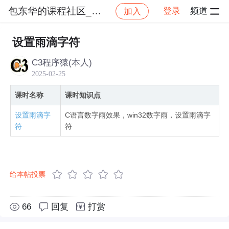
包东华的课程社区_NO_1
登录
频道
加入
社区
包东华的课程社区_NO_1
C语言六部曲【六】
设置雨滴字符
C3程序猿(本人)
2025-02-25
课时名称
课时知识点
设置雨滴字
C语言数字雨效果，win32数字雨，设置雨滴字
符
符
给本帖投票
66
回复
打赏