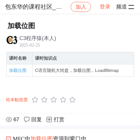
包东华的课程社区_NO_1
登录
频道
加入
社区
包东华的课程社区_NO_1
C语言六部曲【六】
加载位图
C3程序猿(本人)
2025-02-25
课时名称
课时知识点
加载位图
C语言随机大转盘，加载位图，LoadBitmap
给本帖投票
67
回复
打赏
MFC中
加载
位图
资源到窗口中