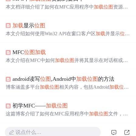
本文档详细介绍了如何在MFC应用程序中
加载
位图
资源并
显示到窗口。首先创建一个单文档应用，然后在视图类中
添加
位图
成员变量，并在构造函数中使用LoadImage函数从
加载
显示
位图
磁盘
加载
位图
。接着在OnDraw方法中利用BitBlt函数绘制
位图
。LoadImage函数用于
加载
图像资源，支持
位图
、图标
本文介绍如何使用Win32 API在窗口客户区
加载
并显示
位图
和鼠标指针，而BitBlt函数则用于从源设备复制
位图
到目标
。通过具体的代码示例，展示了如何创建兼容设备环境、
设备。
加载
位图
、获取
位图
信息，并将其绘制到客户区的过程。
MFC
位图
加载
本文介绍在MFC中如何
加载
位图
并将其显示在对话框或Sta
tic控件上。通过具体代码示例展示了使用LoadImage函数
加
载
位图
资源，并利用CDC和StretchBlt方法进行
位图
绘制的
android读写
位图
,Android中
加载
位图
的方法
过程。
博客涵盖多平台
加载
位图
相关内容，包括Android
加载
位图
代码、
加载
事件方式、防止OOM方案等，还涉及pygame
加
载
位图
、Direct2D开发、cocos2dx
加载
图片资源等，此外还
初学MFC——
加载
位图
有Java
加载
xml、HTML
加载
Flash等技术内容。
这篇博客介绍了如何在MFC应用程序中
加载
位图
文件，并
分别在对话框和Static控件内显示
位图
。通过LoadImage函
数装载
位图
，然后利用CDC和CBitmap类进行
位图
处理和
说点什么…
显示。