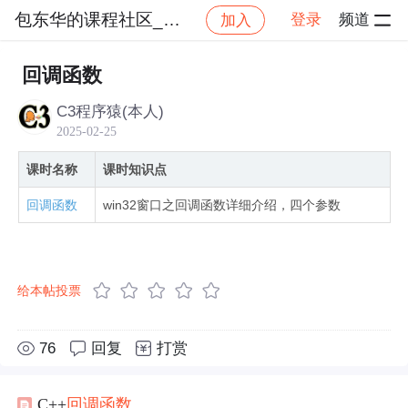
包东华的课程社区_NO_1
登录
频道
加入
社区
包东华的课程社区_NO_1
C语言六部曲【六】
回调函数
C3程序猿(本人)
2025-02-25
课时名称
课时知识点
回调函数
win32窗口之回调函数详细介绍，四个参数
给本帖投票
76
回复
打赏
C++
回调函数