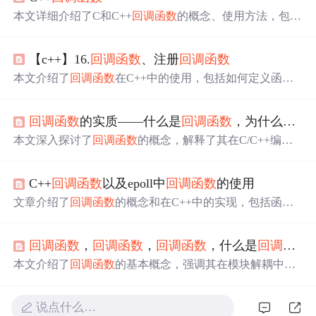
本文详细介绍了C和C++
回调函数
的概念、使用方法，包括
C
回调函数
的实例、C++
回调函数
的扩展，以及在实际项目
中的应用场景，如传感器数据处理、回调对象和跨层级通
【c++】16.
回调函数
、注册
回调函数
信。
本文介绍了
回调函数
在C++中的使用，包括如何定义函数
指针、注册
回调函数
以及
回调函数
在类间传递信息的作
用。通过实例展示了如何在类A中设置回调，使得类B的成
回调函数
的实质——什么是
回调函数
，为什么要使用
员函数可以被调用，实现线程安全的数据传递，避免了全
局变量带来的问题。
回调函数
提供了一种高效且封装性好
本文深入探讨了
回调函数
的概念，解释了其在C/C++编程
的通信方式，是多线程编程中一种实用的技术。
中的作用及与普通函数的区别。通过实例说明如何使用
回
调函数
实现排序算法的灵活性，并强调
回调函数
在使程序
C++
回调函数
以及epoll中
回调函数
的使用
更具通用性和适应性方面的重要性。
文章介绍了
回调函数
的概念和在C++中的实现，包括函数
指针和函数对象两种方式。同时，通过示例展示了如何在e
poll事件模型中使用
回调函数
处理文件描述符的读写事件。
回调函数
，
回调函数
，
回调函数
，什么是
回调函数
本文介绍了
回调函数
的基本概念，强调其在模块解耦中的
作用，并通过异步回调和安卓中onclick事件的示例进行深
入解析。
回调函数
允许在特定条件下调用另一个函数，常
说点什么…
用于异步操作，以避免阻塞主线程。同时，文章讨论了
回