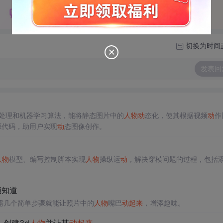
切换为时间
发表回
像处理和机器学习算法，能将静态图片中的
人物
动
态化，使其根据视频
动
作
源代码，助用户实现
动
态图像创作。
人物
模型、编写控制脚本实现
人物
操纵运
动
，解决穿模问题的过程，包括
须知道
需几个简单步骤就能让照片中的
人物
嘴巴
动
起来
，增添趣味。