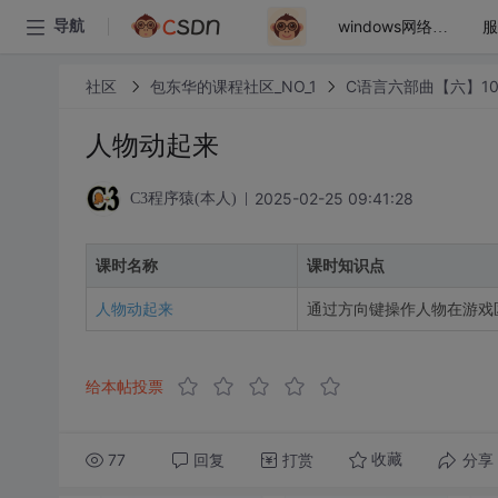
导航
windows网络编程之tcp/ip
社区
包东华的课程社区_NO_1
C语言六部曲【六】1
人物动起来
2025-02-25 09:41:28
C3程序猿(本人)
课时名称
课时知识点
人物动起来
通过方向键操作人物在游戏
给本帖投票
77
回复
打赏
分享
收藏