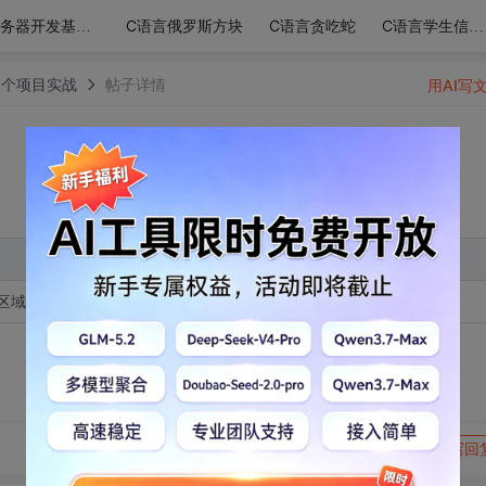
C语言俄罗斯方块
C语言贪吃蛇
服务器开发基础-udp/ip网络模型
C语言学生信息管理系统
0个项目实战
帖子详情
用AI写
区域上下左右移动
转发到动态
举报
写回