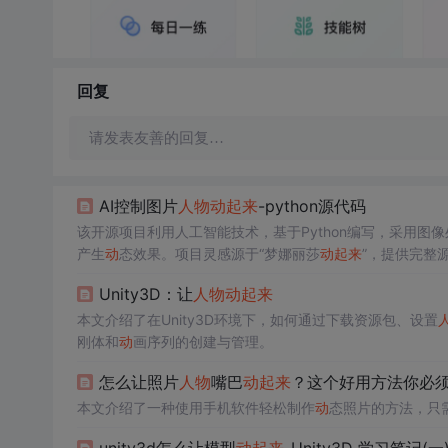
回复
请发表友善的回复…
AI控制图片
人物
动
起来
-python源代码
该开源项目利用人工智能技术，基于Python编写，采用图
产生
动
态效果。项目灵感源于“梦娜丽莎
动
起来
”，提供完整
Unity3D：让
人物
动
起来
本文介绍了在Unity3D环境下，如何通过下载资源包、设置
刚体和
动
画序列的创建与管理。
怎么让照片
人物
嘴巴
动
起来
？这个好用方法你必
本文介绍了一种使用手机软件轻松制作
动
态照片的方法，只