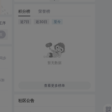
积分榜
荣誉榜
近7日
近30日
至今
正序
复
同步
暂无数据
添加
查看更多榜单
社区公告