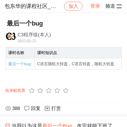
包东华的课程社区_NO_1
登录
频道
加入
社区
包东华的课程社区_NO_1
C语言六部曲【六】
最后一个bug
C3程序猿(本人)
2025-02-25
课时名称
课时知识点
最后一个bug
C语言随机大转盘，C语言转盘，随机大转盘
给本帖投票
388
回复
打赏
当我以为这是
最后
一个
Bug
，改完就能下班了的时候……