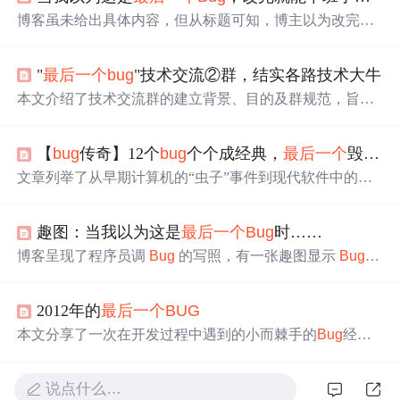
博客虽未给出具体内容，但从标题可知，博主以为改完
最
后
一个
Bug
就能下班，暗示可能还有意外情况，体现了软
件开发中改
Bug
的不确定性。
"
最后
一个
bug
"技术交流②群，结实各路技术大牛
本文介绍了技术交流群的建立背景、目的及群规范，旨在
为成员提供
一个
高质量的技术交流平台。
【
bug
传奇】12个
bug
个个成经典，
最后
一个
毁了
一
文章列举了从早期计算机的“虫子”事件到现代软件中的复
杂
bug
，包括千年虫问题、特定条件下才会出现的故障，
以及对精确时间依赖的系统错误。这些案例展示了
bug
如
趣图：当我以为这是
最后
一个
Bug
时……
何影响系统，甚至有时产生严重后果，强调了软件测试和
配置管理的重要性。,
博客呈现了程序员调
Bug
的写照，有一张趣图显示
Bug
总是在项目发布的前一天出现，反映了程序员在项目开发
中常遇到的情况。
2012年的
最后
一个
BUG
本文分享了一次在开发过程中遇到的小而棘手的
Bug
经
历，描述了从发现、排查到最终解决的过程。主要涉及了
实体类属性赋值、Hibernate持久化以及参数传递等知识
说点什么…
点。通过详细描述问题的前因后果，旨在帮助开发者提升