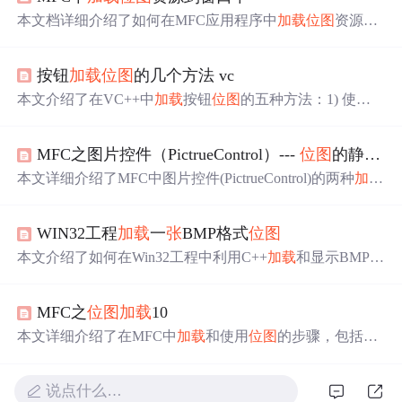
本文档详细介绍了如何在MFC应用程序中
加载
位图
资源并
显示到窗口。首先创建一个单文档应用，然后在视图类中
添加
位图
成员变量，并在构造函数中使用LoadImage函数从
按钮
加载
位图
的几个方法 vc
磁盘
加载
位图
。接着在OnDraw方法中利用BitBlt函数绘制
位图
。LoadImage函数用于
加载
图像资源，支持
位图
、图标
本文介绍了在VC++中
加载
按钮
位图
的五种方法：1) 使用C
和鼠标指针，而BitBlt函数则用于从源设备复制
位图
到目标
Button类设置
位图
；2) 利用CBitmapButton类
加载
不同状态
设备。
的
位图
；3) 继承CButton类并重写OnPaint方法；4) 使用CB
MFC之图片控件（PictrueControl）---
位图
的静态
加
uttonST控件简化操作；5) 设置按钮为Owner Draw并自定义
DrawItem方法。每种方法都有其优缺点，如
位图
自适应、
本文详细介绍了MFC中图片控件(PictrueControl)的两种
加载
文字显示、背景透明等。
方式：静态
加载
和动态
加载
。静态
加载
直接在资源视图中
插入
位图
并设置控件属性，动态
加载
则通过代码在运行时
WIN32工程
加载
一
张
BMP格式
位图
加载
位图
。
本文介绍了如何在Win32工程中利用C++
加载
和显示BMP格
式的
位图
文件，主要涉及LoadImage函数的使用。
MFC之
位图
加载
10
本文详细介绍了在MFC中
加载
和使用
位图
的步骤，包括在
资源文件中添加
位图
、通过资源视图引用
位图
、在代码中
加载
位图
以及使用CDC进行绘制操作。示例代码展示了如
说点什么…
何利用CBitmap类
加载
位图
，并结合CPen和CBrush进行图