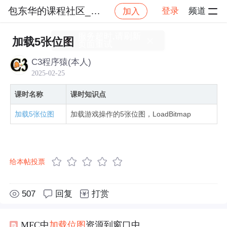
包东华的课程社区_NO_1
登录
频道
加入
社区
包东华的课程社区_NO_1
C语言六部曲【六】
服务超时,请刷新
加载5张位图
页面重试
C3程序猿(本人)
2025-02-25
课时名称
课时知识点
加载5张位图
加载游戏操作的5张位图，LoadBitmap
给本帖投票
507
回复
打赏
MFC中
加载
位图
资源到窗口中