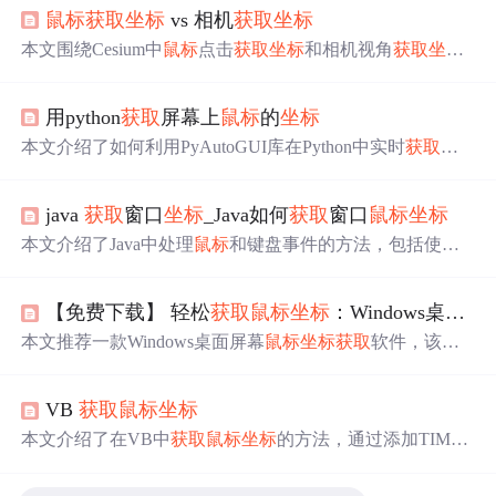
鼠标
获取
坐标
vs 相机
获取
坐标
本文围绕Cesium中
鼠标
点击
获取
坐标
和相机视角
获取
坐标
展开。介绍了两种方法的基本实现、高级用法，对比了优
缺点，还给出应用场景示例及高级优化技巧。指出实际应
用python
获取
屏幕上
鼠标
的
坐标
用中二者各有优势，通常需结合使用，最佳实践是开发综
合
坐标
工具类。
本文介绍了如何利用PyAutoGUI库在Python中实时
获取
屏
幕上的
鼠标
坐标
。通过创建一个无限循环，程序每秒打印
一次
鼠标
的位置，并在控制台上显示屏幕尺寸和当前
坐标
java
获取
窗口
坐标
_Java如何
获取
窗口
鼠标
坐标
，实现了持续监控
鼠标
位置的功能。在遇到Ctrl+C中断
时，程序会优雅地结束。
本文介绍了Java中处理
鼠标
和键盘事件的方法，包括使用
MouseListener和MouseMotionListener接口监听
鼠标
按下、
释放、点击、拖动和移动事件，以及使用KeyListener接口
【免费下载】 轻松
获取
鼠标
坐标
：Windows桌面屏幕
处理键盘按键。通过事件处理方法可以
获取
鼠标
在窗口中
的
坐标
，实现对
鼠标
的跟踪和控制。
本文推荐一款Windows桌面屏幕
鼠标
坐标
获取
软件，该软
件采用C++语言和Windows API开发，无需安装，打开即
用。能实时
获取
鼠标
坐标
并支持简单运算，有快捷键操
VB
获取
鼠标
坐标
作。适用于自动化测试、游戏开发等场景，未来可能跨平
台，可提升工作效率。
本文介绍了在VB中
获取
鼠标
坐标
的方法，通过添加TIMER
控件，将INTERVAL设置成500，并给出了相应代码。此
外，还罗列了众多VB相关的文章参考，涉及
坐标
系统、资