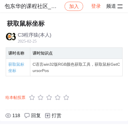
包东华的课程社区_NO_1
登录
频道
加入
社区
包东华的课程社区_NO_1
C语言六部曲【六】
获取鼠标坐标
C3程序猿(本人)
2025-02-25
课时名称
课时知识点
获取鼠标
C语言win32版RGB颜色获取工具，获取鼠标GetC
坐标
ursorPos
给本帖投票
118
回复
打赏