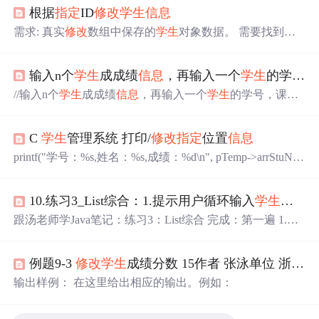
根据
指定
ID
修改
学生
信息
需求: 真实
修改
数组中保存的
学生
对象数据。 需要找到对
应
学生
对象，
修改
其中
指定
的数据 方法分析: 权限修饰符:
public 是否需要static修饰 不需要 返回值类型: Student boolea
输入n个
学生
成成绩
信息
，再输入一个
学生
的学号，课程以及成绩，
n √ 检测方法运行状态，如果出现问题，返回false 方法名:
modify 形式参数列表: int id 方法声明: public boolean modify
//输入n个
学生
成成绩
信息
，再输入一个
学生
的学号，课程
(int id) static补充 1. static修饰静态成员变量的共享性和持久
以及成绩，
修改
指定
课程成绩 #include<stdio.h> struct studen
性 ...
t{ int num; char name[10]; int a,b,c; double ave; }; int update_so
C
学生
管理系统 打印/
修改
指定
位置
信息
rce(struct student *p,int n,int num,int course,int score); int main()
{ int n,i,pos,num,c.
printf("学号：%s,姓名：%s,成绩：%d\n", pTemp->arrStuNu
m, pTemp->arrStuName, pTemp->iStuScore);printf("请输入操
作指令(0为查看指令)\n");printf("输入
修改
后姓名：");//指向
10.练习3_List综合：1.提示用户循环输入
学生
的
信
下一个节点。printf("输入学号：");printf("输入姓名：");print
f("输入分数：");printf("输入学号：");printf("输入姓名：");p
跟汤老师学Java笔记：练习3：List综合 完成：第一遍 1.练
rintf("输入学号：");printf("输入姓名：");..
习3：List综合 定义一个
学生
类Student类 属性：id、name、
age 1.提示用户循环输入
学生
的
信息
，存储到ArrayList集合
例题9-3
修改
学生
成绩分数 15作者 张泳单位 浙大城市学院输入n(n＜50)个
中 2.输出所有
学生
的
信息
3.根据学号
修改
指定
学生
信息
4.
根据学号删除
学生
/** * 定义一个
学生
类Student类 * 属性：
输出样例： 在这里给出相应的输出。例如：
id、name、age * * 1.提示用户循环输入
学生
的
信息
，存储
到ArrayList集合中 * 2.输出所有
学生
的
信息
* 3.根据学号
修