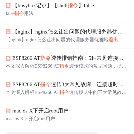
【busybox记录】【shell
指令
】false
false
指令
用法
【nginx】nginx怎么让出问题的代理服务器优雅地
退
【nginx】nginx怎么让出问题的代理服务器优雅地
退出
实
现：使用 upstream里面的fail_timeout和max_fails
指令
来配置
服务器的故障转移行为。 调整和优化：根据实际的服务器
ESP8266 AT
指令
透传排错指南：5种常见连接
失败
性能和业务需求，调整max_fails和fail_timeout的值。过于敏
感或过于宽松的设置都可能不利于
系统
的稳定性和可用
本文深入解析ESP8266 AT
指令
透传模式的常见问题，提供
性。
5种连接
失败
场景的详细排错方法和3种数据异常解决方
案。涵盖从基础配置到高级优化的全流程指导，帮助开发
ESP8266 AT
指令
透传3大常见故障：连接超时、数据丢失、模式切换
者快速解决Wi-Fi模块透传中的TCP连接超时、数据粘包等
典型问题，提升物联网设备通信稳定性。
本文深入解析ESP8266 AT
指令
透传模式中的三大常见故
障：连接超时、数据丢失和模式切换
失败
，提供分层诊断
法和优化方案。通过硬件检查、网络层诊断和协议层优
mac os X下开启root用户
化，帮助开发者快速定位问题并提升透传稳定性，适用于
物联网设备开发和调试场景。
mac os X下开启root用户