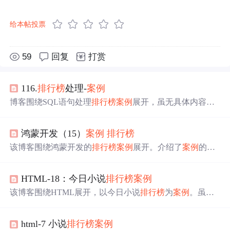
给本帖投票
59
回复
打赏
116.
排行榜
处理-
案例
博客围绕SQL语句处理
排行榜
案例
展开，虽无具体内容，
但可知聚焦于利用SQL语句实现
排行榜
相关功能，属于信
息技术中数据库应用范畴。
鸿蒙开发（15）
案例
排行榜
该博客围绕鸿蒙开发的
排行榜
案例
展开。介绍了
案例
的实
现步骤，包括准备图片、定义数据模型，创建Models文
件；还涉及
排行榜
头部、表单头部及每一项组件的文件创
HTML-18：今日小说
排行榜
案例
建，如TitleComponent、TableHeadComponent、ItemCompon
ent文件，最后是入口文件Index的引入。
该博客围绕HTML展开，以今日小说
排行榜
为
案例
。虽未
给出具体内容，但可知是利用HTML技术来呈现小说
排行
榜
相关内容，属于信息技术领域中网页制作方面的
案例
。
html-7 小说
排行榜
案例