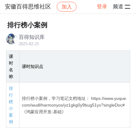
安徽百得思维社区
登录
频道
加入
社区
安徽百得思维社区
全网首发鸿蒙NEXT星河
排行榜小案例
百得知识库
2025-02-25
课
时
课时知识点
名
称
排
行
排行榜小案例，学习笔记文档地址： https://www.yuque.
榜
com/wudl/harmonyos/yz1gkg0y9bug51yx?singleDoc#
小
《鸿蒙应用开发-基础》
案
例