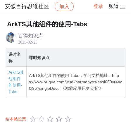
安徽百得思维社区
登录
频道
加入
社区
安徽百得思维社区
全网首发鸿蒙NEXT星河
ArkTS其他组件的使用-Tabs
百得知识库
2025-02-25
课时名
课时知识点
称
ArkTS其
ArkTS其他组件的使用-Tabs，学习文档地址：http
他组件
s://www.yuque.com/wudl/harmonyos/hasl069yr4ac
的使用-
0l96?singleDoc# 《鸿蒙应用开发-进阶》
Tabs
给本帖投票