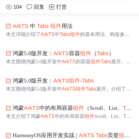
104
回复
打赏
ArkTS
中
Tabs
组件
用法
本文详细介绍了
ArkTS
中
Tabs
组件
的基本用法、构造参
数、常用属性及控制器的
使用
方法。涵盖了布局、样式、
交互等关键配置，并提供了实际应用场景如底部导航栏、
鸿蒙5.0版开发：
ArkTS
容器
组件
（
Tabs
）
顶部选项卡和垂直选项卡的设计建议。同时，还给出了性
能优化和用户体验方面的最佳实践。
本文围绕鸿蒙5.0版开发中
ArkTS
的容器
组件
Tabs
展开。介
绍了
Tabs
从API Version 7开始支持，11版起有安全区避让
特性。阐述了子
组件
、接口、属性、事件等内容，还提及
鸿蒙5.0版开发：
ArkTS
组件
-
Tabs
了
Tabs
Controller的
使用
，最后给出多个示例展示其不同功
能的实现。
本文围绕鸿蒙5.0版开发中
ArkTS
组件
Tabs
展开。介绍了
Ta
bs
是通过页签切换内容视图的容器
组件
，说明了其支持版
本、子
组件
要求、接口、属性、事件等内容，还对相关对
鸿蒙
ArkTS
中的布局容器
组件
（Scroll、List、
Tabs
象和枚举进行说明，并给出多个
使用
示例，帮助开发者掌
握
Tabs
组件
开发。
本文介绍了鸿蒙
ArkTS
中的布局容器
组件
Scroll、List、
Tab
s
。Scroll
组件
可在子
组件
布局尺寸超父
组件
时提供滚动功
能；List
组件
用于线性排列列表项，适合呈现同类数据；
Ta
HarmonyOS应用开发实战 |
ArkTS
Tabs
页签
组件
使
bs
组件
可通过页签切换不同内容视图。文中还分别阐述了