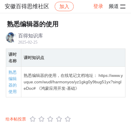
安徽百得思维社区
登录
频道
加入
社区
安徽百得思维社区
全网首发鸿蒙NEXT星河
熟悉编辑器的使用
百得知识库
2025-02-25
课时
课时知识点
名称
熟悉
熟悉编辑器的使用，在线笔记文档地址： https://www.y
编辑
uque.com/wudl/harmonyos/yz1gkg0y9bug51yx?singl
器的
eDoc# 《鸿蒙应用开发-基础》
使用
给本帖投票