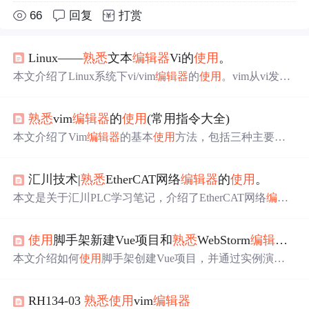
66
回复
打赏
Linux——
熟悉
文本
编辑器
Vi的
使用
。
本文介绍了Linux系统下vi/vim
编辑器
的
使用
。vim从vi发展
而来，功能丰富，适合程序开发。vi/vim有命令、输入和底
线命令三种模式，文中详细说明了各模式的进入方式、常
熟悉
vim
编辑器
的
使用
(常用指令大全)
用命令及操作实例，还提及了
编辑器
的按键
使用
及数字的
意义。
本文介绍了Vim
编辑器
的基本
使用
方法，包括三种主要模
式：一般模式、编辑模式及命令行模式。详细解释了每种
模式下的核心操作，如撤销、删除、复制、粘贴等，并介
汇川技术|
熟悉
EtherCAT网络
编辑器
的
使用
。
绍了如何进行文件的保存、退出及文本的查找与替换。
本文是关于汇川PLC学习笔记，介绍了EtherCAT网络
编辑
器
的
使用
。包括导入ECT文件，可更新设备；主站选项能
批量读写厂家参数；可将从站ECT文件批量下载到从站；
使用
脚手架新建Vue项目和
熟悉
WebStorm
编辑器
的
能禁用/使能设备方便调试；还可通过闪烁功能让设备RUN
灯闪烁。
本文介绍如何
使用
脚手架创建Vue项目，并通过实例演示el
ement-ui的安装与
使用
。此外，还详细介绍了WebStorm
编
辑器
的常用快捷键及其基本操作。
RH134-03
熟悉
使用
vim
编辑器