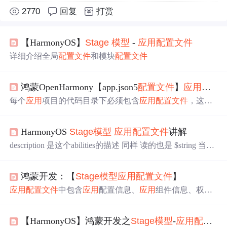
2770
回复
打赏
【HarmonyOS】
Stage
模型
-
应用
配置文件
详细介绍全局
配置文件
和模块
配置文件
鸿蒙OpenHarmony【app.json5
配置文件
】
应用
配置
每个
应用
项目的代码目录下必须包含
应用
配置文件
，这些
配置文件
会向编译工具、操作系统和
应用
市场提供
应用
的
基本信息。
HarmonyOS
Stage
模型
应用
配置文件
讲解
description 是这个abilities的描述 同样 读的也是 $string 当前
模块的 string文件。也就是说，我们以后开发的所有
应用
它都会有自己的唯一bundleName 这个属性的内容是不能和
鸿蒙开发：【
Stage
模型
应用
配置文件
】
别人重复的。pages 是这个模块下包含的所有的page界面
它所有的 界面写的是 $profile。而这个是全局的配置 文件
应用
配置文件
中包含
应用
配置信息、
应用
组件信息、权限
指向的就是我们全局的 media 目录下的 app icon。因为我们
信息、开发者自定义信息等，这些信息在编译构建、分发
当前这个是个 entry 模块
应用
的入口模块 是必须要安装
和运行解决分别提供给编译工具、
应用
市场和操作系统使
的。
【HarmonyOS】鸿蒙开发之
Stage
模型
-
应用
配置文件
用。在基于
Stage
模型
开发的
应用
项目代码下，都存在app.j