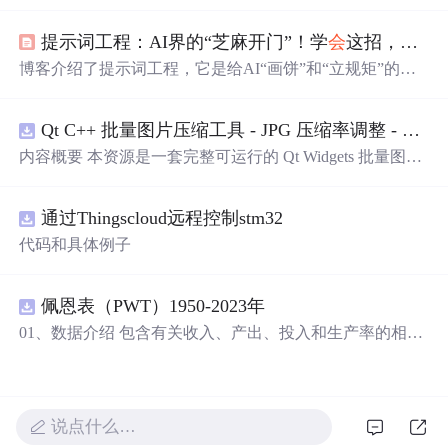
养其沟通能力、价值观植入及情感交流的方法。从家庭琐
事到教育观念，再到社
会
现象的探讨，文章展现了如何在
提示词工程：AI界的“芝麻开门”！学
会
这招，让AI乖得像你家猫！
轻松愉快的氛围中引导孩子成长。
博客介绍了提示词工程，它是给AI“画饼”和“立规矩”的方
法。通过对比普通指令和优化指令的案例，展示了提示词
工程的重要性。还介绍了角色扮演术、结构化施法等4大魔
Qt C++ 批量图片压缩工具 - JPG 压缩率调整 - 批量修改分辨率 - 本地图片批处理（源码）
法咒语，以及实战和进阶玩法，如让AI优化指令等。
内容概要 本资源是一套完整可运行的 Qt Widgets 批量图片
压缩桌面工具源码，基于 Qt5/C++ 从零开发，专为初学者
设计，分步实现图片批量处理全套功能。工具支持多选单
通过Thingscloud远程控制stm32
张图片、直接读取整个文件夹内所有 JPG/PNG 图像，可自
定义输出图片分辨率、调节 JPG0~100 区间压缩质量，自
代码和具体例子
带锁定宽高比防拉伸变形功能；批量处理完成后自动统计
每张图片压缩前后文件体积，计算整体压缩缩小比例，直
观展示压缩效果。 适用人群 Qt/C++ 零基础初学者，学习
佩恩表（PWT）1950-2023年
QImage 图像绘图、文件目录遍历、UI 交互开发； 需要本
01、数据介绍 包含有关收入、产出、投入和生产率的相对
地批量处理图片的办公、设计、自媒体从业者； 想要学习
水平信息，涵盖1950-2023年各国GDP、汇率、TFP、CPI
图片缩放、JPG 压缩、本地文件 IO、进度条交互的开发学
指数、人口、人力资本等多项数据，整理的PWT 11.0中文
习者。 使用场景 自媒体批量压缩配图，降低图片体积节省
翻译使用说明，英文原版使用说明。 数据名称：佩恩表
上传流量； 摄影、设计批量统一图片尺寸，批量轻量化相
（PWT） 数据年份：1950-2023年
说点什么…
册图片； 程序开发学习：QFileDialog 文件选择、QDir 文