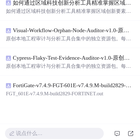
如何通过区域科技创新分析工具精准掌握区域创新要素分布与产业链融合现状？.docx
带有直观的图形用户界面（GUI），非常容易使用。你只
需要将手写数字输入系统，它将立即给出准确的识别结
如何通过区域科技创新分析工具精准掌握区域创新要素分
果。这个系统可以在各种场景中使用，无论是学校、工作
布与产业链融合现状？
还是日常生活，都能为你提供快速和准确的识别服务。它
是一个非常方便和实用的工具，你一定会喜欢它的！
Visual-Workflow-Orphan-Node-Auditor-v1.0-原创源码与文档.zip
原创本地工程审计与分析工具合集中的独立资源包。每个
ZIP包含完整源码、3项自动化测试、可复现合成示例、离
线HTML、JSON与SVG报告、1080×720真实运行效果图、
Cypress-Flaky-Test-Evidence-Auditor-v1.0-原创源码与文档.zip
README、运行说明、功能清单、MIT License及原创与授
权声明。解压后进入project目录，执行npm test验证算法，
原创本地工程审计与分析工具合集中的独立资源包。每个
执行npm run report生成报告，也可通过本地静态服务器打
ZIP包含完整源码、3项自动化测试、可复现合成示例、离
开网页。运行时零第三方依赖，不包含热点产品或开源项
线HTML、JSON与SVG报告、1080×720真实运行效果图、
目源码、Logo、官方截图、论文、生产日志或其他受限素
FortiGate-v7.4.9-FGT-601E-v7.4.9.M-build2829-FORTINET.out
README、运行说明、功能清单、MIT License及原创与授
材。适合前端开发、AI应用工程、测试审计和课程实践。
权声明。解压后进入project目录，执行npm test验证算法，
FGT_601E-v7.4.9.M-build2829-FORTINET.out
执行npm run report生成报告，也可通过本地静态服务器打
开网页。运行时零第三方依赖，不包含热点产品或开源项
目源码、Logo、官方截图、论文、生产日志或其他受限素
材。适合前端开发、AI应用工程、测试审计和课程实践。
说点什么…