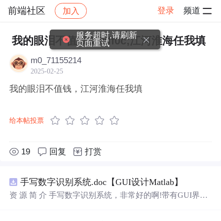
前端社区
登录
频道
加入
帖子详情
社区
前端社区
感慨
服务超时,请刷新
我的眼泪不值钱&#xff0c;江河淮海任我填
页面重试
m0_71155214
2025-02-25
我的眼泪不值钱，江河淮海任我填
给本帖投票
19
回复
打赏
手写数字识别系统.doc【GUI设计Matlab】
资 源 简 介 手写数字识别系统，非常好的啊!带有GUI界
面，使用方便! 详 情 说 明 用这个手写数字识别系统，你可
以轻松地识别手写数字。这个系统不仅功能强大，而且还