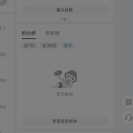
复
加入社区
留下
积分榜
荣誉榜
近7日
近30日
至今
词反
同的
暂无数据
美好
查看更多榜单
沉