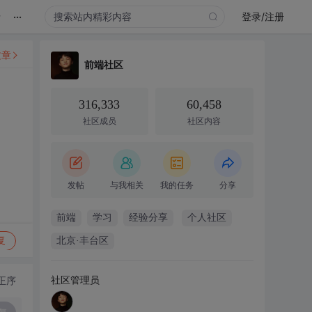
...
录
登录/注册
文章
前端社区
316,333
60,458
社区成员
社区内容
发帖
与我相关
我的任务
分享
前端
学习
经验分享
个人社区
复
北京·丰台区
社区管理员
正序