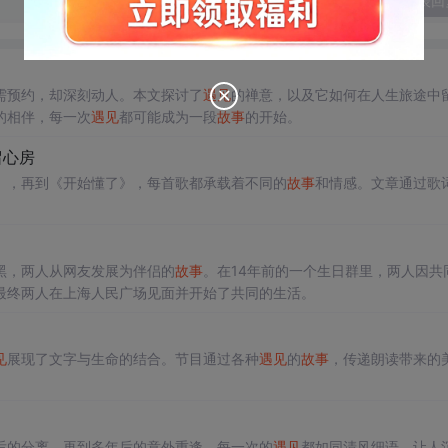
发表回
需预约，却深刻动人。本文探讨了
遇见
的禅意，以及它如何在人生旅途中
的相伴，每一次
遇见
都可能成为一段
故事
的开始。
留心房
》，再到《开始懂了》，每首歌都承载着不同的
故事
和情感。文章通过歌
黑，两人从网友发展为伴侣的
故事
。在14年前的一个生日群里，两人因共
最终两人在上海人民广场见面并开始了共同的生活。
见
展现了文字与生命的结合。节目通过各种
遇见
的
故事
，传递朗读带来的
后的分离，再到多年后的意外重逢，每一次的
遇见
都如同清风细语，让人