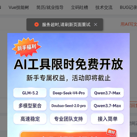
N
Vue技能树
简历/就业指导
立码吐槽
技术交流
BUG记
用AI写
服务超时,请刷新页面重试
转发到动态
举报
写回
切换为时间