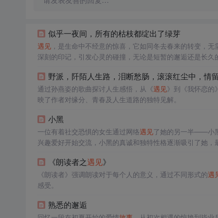
请发表友善的回复…
似乎一夜间，所有的枯枝都绽出了绿芽
遇见
，是生命中不经意的惊喜，它如同冬去春来的转变，无
深刻的印记，引发心灵的碰撞，无论是短暂的邂逅还是长久
野派，阡陌人生路，泪断愁肠，滚滚红尘中，情
通过孙燕姿的歌曲探讨人生感悟，从《
遇见
》到《我怀恋的
映了作者对缘分、青春及人生道路的独特见解。
小黑
一位有着社交恐惧的女生通过网络
遇见
了她的另一半——小
兴趣爱好开始交流，小黑的真诚和独特性格逐渐吸引了她，
《朗读者之
遇见
》
《朗读者》强调朗读对于每个人的意义，通过不同形式的
遇
感受。
熟悉的邂逅
回忆一段在初夏开始的爱情
故事
，从初次相遇的惊艳到毕业