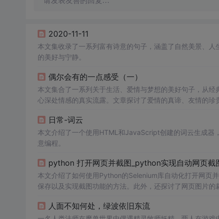
请发表友善的回复…
2020-11-11
本文集收录了一系列富有诗意的句子，涵盖了自然美景、人
的美好与宁静。
偶尔会有的一点感受（一）
本文集合了一系列关于生活、爱情与梦想的美好句子，从经
心深处情感的真实流露。文章探讨了爱情的真谛、友情的珍
日常-词云
本文介绍了一个使用HTML和JavaScript创建的词云
意编程。
python 打开网页并截图_python实现自动网页
本文介绍了如何使用Python的Selenium库自动化打开
保存以及实现截图功能的方法。此外，还探讨了网页图片的
人面不知何处，绿波依旧东流
一名人类法师在魔兽世界中偶遇精灵牧师妖精，两人在游戏