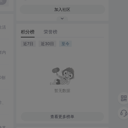
复
加入社区
生活
积分榜
荣誉榜
近7日
近30日
至今
者内
和创
暂无数据
片、
查看更多榜单
唤其