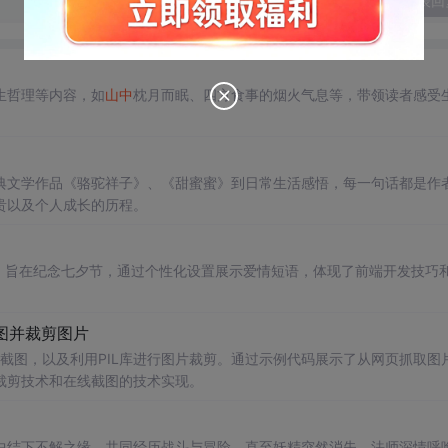
发表回
生哲理等内容，如
山中
枕月而眠、四方食事的烟火气息等，带领读者感受
典文学作品《骆驼祥子》、《甜蜜蜜》到日常生活感悟，每一句话都是作
贵以及个人成长的历程。
生成器，旨在纪念七夕节，通过个性化设置展示爱情短语，体现了前端开发技巧
截图并裁剪图片
网页并截图，以及利用PIL库进行图片裁剪。通过示例代码展示了从网页抓取图
裁剪技术和在线截图的技术实现。
中结下不解之缘，共同经历战斗与冒险，直至妖精突然消失，法师深情呼