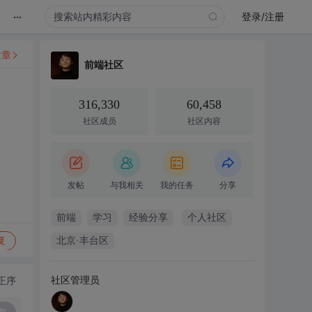
...
录
登录/注册
文章
前端社区
316,330
60,458
社区成员
社区内容
发帖
与我相关
我的任务
分享
前端
学习
经验分享
个人社区
复
北京·丰台区
社区管理员
正序