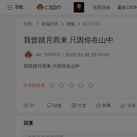
社区活动
赢在CSD
导航
社区
前端社区
感慨
帖子详情
我曾踏月而来 只因你在山中
2025-02-26 23:13:05
m0_71039715
我曾踏月而来 只因你在山中
给本帖投票
21
回复
打赏
分享
收藏
回复