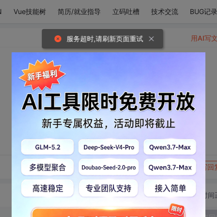
N
Vue技能树
简历/就业指导
立码吐槽
技术交流
BUG记
用AI写
服务超时,请刷新页面重试
转发到动态
举报
写回
切换为时间