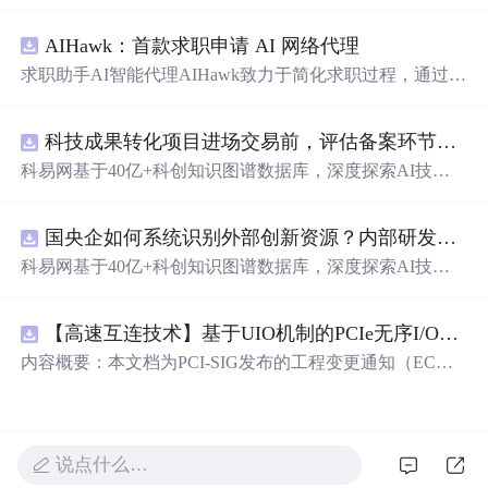
的语言表达对爱人的独特情感。从四季更替到日常琐碎，
从山川湖海到街头巷尾，每一段文字都在诉说着对一个人
AIHawk：首款求职申请 AI 网络代理
的思念与热爱。
求职助手AI智能代理AIHawk致力于简化求职过程，通过自
动化职位申请流程。借助人工智能，它能够帮助用户以定
制化的方式申请多个职位。
科技成果转化项目进场交易前，评估备案环节需要准备哪些材料？.docx
科易网基于40亿+科创知识图谱数据库，深度探索AI技术
在技术转移、成果转化、技术经纪、知识产权、产业创
新、科技招商等垂直领域的多样化应用场景，研究科技创
国央企如何系统识别外部创新资源？内部研发体系完善，但对外部高校、中小科技企业技术能力缺乏动态认知。.docx
新领域的AI+数智化解决方案，推动科技创新与产业创新
智能化发展。
科易网基于40亿+科创知识图谱数据库，深度探索AI技术
在技术转移、成果转化、技术经纪、知识产权、产业创
新、科技招商等垂直领域的多样化应用场景，研究科技创
【高速互连技术】基于UIO机制的PCIe无序I/O扩展：多路径架构下内存请求的高性能传输与排序控制方案设计
新领域的AI+数智化解决方案，推动科技创新与产业创新
智能化发展。
内容概要：本文档为PCI-SIG发布的工程变更通知（EC
N），介绍了名为“无序输入/输出（Unordered I/O, UIO）”
的新功能，旨在解决传统PCI/PCIe架构中严格的顺序传输
规则对多路径拓扑和高性能IO系统的限制。UIO基于Flit模
式，定义了一套新的TLP（事务层包）类型和规则，允许
说点什么…
请求方（Requester）自主管理数据顺序，支持多路径路