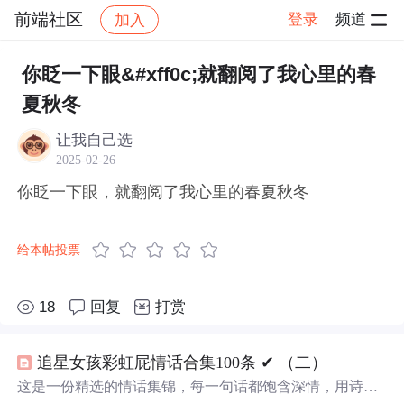
前端社区
登录
频道
加入
帖子详情
社区
前端社区
感慨
你眨一下眼&#xff0c;就翻阅了我心里的春
夏秋冬
让我自己选
2025-02-26
你眨一下眼，就翻阅了我心里的春夏秋冬
给本帖投票
18
回复
打赏
追星女孩彩虹屁情话合集100条 ✔︎ （二）
这是一份精选的情话集锦，每一句话都饱含深情，用诗意