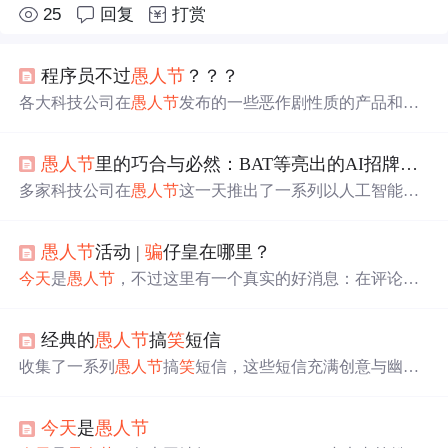
25
回复
打赏
程序员不过
愚人节
？？？
各大科技公司在
愚人节
发布的一些恶作剧性质的产品和技
术，包括谷歌的“意念搜索”、阿里的“云计蒜”等。
愚人节
里的巧合与必然：BAT等亮出的AI招牌故事
多家科技公司在
愚人节
这一天推出了一系列以人工智能为
主题的创意产品，包括百度的“丘比特”表情识别系统、腾
讯的“风味探测器”美食AI以及支付宝的“休
想
骗
我”智能手
愚人节
活动 |
骗
仔皇在哪里？
机等。虽然这些产品大多是为了娱乐，但也展示了AI技术
未来的应用场景。
今天
是
愚人节
，不过这里有一个真实的好消息：在评论区
分享你的“梦
想
”（或许是幽默的，或许是认真的），就有
机
会
获得4.1 CFX的奖励。快来参与，让这个
愚人节
充满乐
经典的
愚人节
搞
笑
短信
趣和惊喜吧！
收集了一系列
愚人节
搞
笑
短信，这些短信充满创意与幽
默，适合在
愚人节
当天发送给朋友和家人，增添节日乐
趣。
今天
是
愚人节