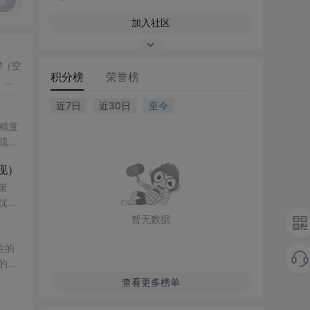
复
加入社区
M（空
积分榜
荣誉榜
，结
了控
近7日
近30日
至今
键技
精度
疏数
真验证
性
现）
科研
影响，
策
知水
究
优化
复杂
暂无数据
验；
性的
正则化
例；
的年
与实
查看更多榜单
改模