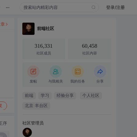
...
录
登录/注册
文章
前端社区
316,331
60,458
社区成员
社区内容
发帖
与我相关
我的任务
分享
前端
学习
经验分享
个人社区
复
北京·丰台区
社区管理员
正序