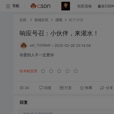
社区活动
赢在CSD
导航
社区
前端社区
感慨
帖子详情
响应号召：小伙伴，来灌水！
2025-02-26 23:14:08
m0_71039649
你爱的人不一定爱你
给本帖投票
24
回复
打赏
分享
收藏
回复