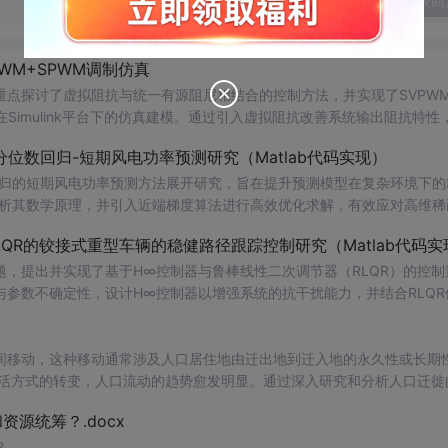
发表回
WM+SPWM调制仿真
点探讨了虚拟阻抗与统一有源阻尼相结合的控制方法，并实现了SVPW
Simulink平台下的仿真建模。通过引入虚拟阻抗改善系统输出阻抗特性
问题，从而提升逆变器在弱电网条件下的并网稳定性与电能质量。研究涵盖
位数回归-短期风电功率预测研究（Matlab代码实现）
果评估，同时拓展涉及正负序分离、中点电位平衡、DPWMA调制等关
回归的短期风电功率预测方法展开研究，旨在提升预测模型在复杂环境下的
ATLAB/Simulink仿真环境的专业人士；; 使用场景及目标：
剖析其数学原理，并引入近端梯度算法进行高效优化求解，有效应对高维稀
深入研究；②支撑学位论文撰写、学术期刊投稿或科研项目申报中的仿
算法实现与仿真实验，利用实际风电数据验证了该方法在不同分位点下的预测
QR的铰接式重型车辆的稳健路径跟踪控制研究（Matlab代码实
持；; 阅读建议：建议读者结合提供的Simulin
。此外，文档还整合了电力系统、机器学习、路径规划等多个领域的相关
数设计与有源阻尼的协同作用机制，深入理解不同调制策略对系统性能的
适合人群：具备扎实的数学基础（如凸优化、统
，提出并实现了基于H∞控制器与鲁棒线性二次调节器（RLQR）的控制
等先进控制技术，全面提升对复杂电网环境下并网系统稳定运行机制的认
力系统调度、智能优化算法或机器学习等领域的科研人员、工程技术人员及研
参数不确定性，设计H∞控制器以增强系统的抗干扰能力，并结合RLQR
Matlab进行仿真验证，对比不同工况下的控制效果，展示了所提方法在
的学者提供可复现、可扩展的Matlab代码实例，便于算法改进与对比实
分析与决策支持工具。; 阅读建议：此资源以算法实现为
重型车辆（如矿用卡车、大
间移动，这种移动通常涉及人口居住地由迁出地到迁入地的永久性或长期
合Matlab代码逐行分析近端梯度算法的迭代流程与收敛特性，重点关注
在模型不确定性和外界扰动条件下的鲁棒控制问题提供算法参考与实现范
生活方式的转变，人口流动的趋势愈发明显。通过深入研究和分析人口迁徙
，拓展至光伏预测、负荷预测等相似应用场景，注重理论推导、代码实现
支撑，建议读者在学习过
策制定、城市规划和社会发展提供有力支持。
源统筹？.docx
深入理解H∞与RLQR控制器的设计流程与参数整定方法，同时可通过修
用能力。
？