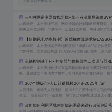
请发表友善的回复…
三相并网逆变器虚拟阻抗+统一有源阻尼策略SVP
内容概要：本文围绕三相并网逆变器的控制策略展开研究，重
间矢量脉宽调制）与SPWM（正弦脉宽调制）两种调制方式在
合统一有源阻尼技术有效抑制LC或LCL滤波器引起的谐振
【短期风电功率预测】近端梯度算法求解LASSO分
制策略的设计、调制算法的实现、动态响应分析及谐波抑制效
术，构建了完整的高性能并网逆变器控制系统仿真体系。; 适合人群：适用于从事电力电子、新能源发电、智能电网及相关领域的研究生、
内容概要：本文围绕基于近端梯度算法求解LASSO分位数
科研人员和工程技术人员，特别是具备三相并网逆变器控制理论基础并熟悉M
与鲁棒性。文章系统构建了LASSO分位数回归模型，深入
①用于高校与科研机构开展并网逆变器稳定性与控制策略的
据与异常值干扰等问题。通过Matlab平台完成了完整的
车辆控制基于H∞控制器与鲁棒线性二次调节器RL
工作；③为企业研发高性能、高可靠性的并网逆变器产品提供先进的控制方案与技术原型支
能，结果表明其相较于传统方法具有更强的稳定性和准确性
k模型文件进行实际操作与仿真验证，重点关注虚拟阻抗参
方向与技术应用案例，突出该方法在新能源预测与智能优化中的广泛适用性与实践价值。; 
内容概要：本文围绕铰接式重型车辆的稳健路径跟踪控制问题
并可进一步拓展学习文中提及的正负序控制、中点电位平衡
计学习）与Matlab编程能力，从事新能源发电预测、电
略。通过建立车辆动力学模型，针对系统中存在的外部干扰与
平。
生。; 使用场景及目标：①应用于短期风电功率预测，增强模型对噪声、异常值及非平稳特性的适应能力，提升电网调度的安全性与经济
控制性能，在保证稳定性的同时提升路径跟踪精度。研究利用
367个地级市-人口迁徙规模2018-2025年.rar
性；②为研究LASSO回归、分位数回归及近端梯度优化算法
行驶环境下的优越性与鲁棒性。; 适合人群：具备自动控制理论基础、车辆工程或自动化相关背景，熟悉Matlab/Simulink仿真工具，从事
③作为可再生能源消纳、电力市场出清、微网能量管理等工程场景下的核心数据
智能车辆控制、路径跟踪算法研究的研究生、科研人员及工程技术人员。; 使用场景及目标：①应用于铰接式
人口迁徙，也称为人口迁移，是指人口在两个地区之间的空
核心，建议读者在掌握LASSO与分位数回归理论基础上，结
型拖挂车）的自动驾驶路径跟踪控制系统设计；②为解决存
改变。 随着经济的不断发展、城市化进程的加速以及人们
项与损失函数的权衡机制。同时可借鉴文中丰富的科研案例
③服务于高校科研项目、毕业论文或工业界智能运输系统的技术开发。; 阅读建议：此资源以Matlab代码为核心
度、月度数据，我们能够更深入地理解这一社会现象，为政
政府如何利用区域创新知识图谱来进行政策制定和资
验验证的深度融合。
程中结合控制理论基础知识，运行并调试所提供的仿真程序，
型参数或引入新的扰动场景进行拓展性实验，以增强实际应
政府如何利用区域创新知识图谱来进行政策制定和资源统筹