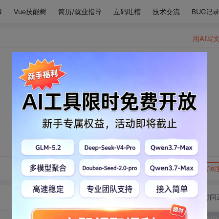
N
Vue技能树
简历/就业指导
立码吐槽
技术交流
BUG记
用AI写
转发到动态
举报
写回
切换为时间