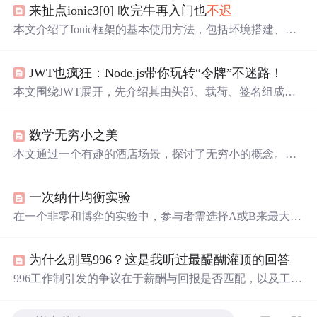
来扯点ionic3[0] 吹完牛再入门也
不迟
本文介绍了Ionic框架的基本使用方法，包括环境搭建、项
目创建及运行。同时提供了前端技术储备建议，如HTML
5、ES6、Node.js等，帮助读者快速上手跨平台移动应用开
JWT也疯狂：Node.js带你玩转“令牌”不迷路！
发。
本文围绕JWT展开，先介绍其由头部、载荷、签名组成，
用于用户认证等。接着讲解利用Node.js打造使用JWT的环
境，包括依赖安装。详细阐述JWT使用，如config.js、app.j
数学无穷小之美
s等文件编写，以及验证中间件、使用JWT和postman测
试。最后提出密钥更换、token存储等安全策略。
本文通过一个有趣的酒店场景，探讨了无穷小的概念。文
章指出，在特定情况下，可以存在一个大于零但又小于任
意正数的无穷小量，即1/N，这里N代表旅店固定的客房总
一次纳什均衡实验
数。这种无穷小的存在揭示了无限与有限之间的
奇妙
关
系。
在一个非零和博弈的实验中，参与者需选择A或B来最大化
收益。实验揭示了人们在群体决策中的心理变化，从追求
共同利益转向个人利益最大化，体现了公平、纳什均衡等
为什么别骂996？这是我听过最醍醐灌顶的回答
概念。
996工作制引发的争议在于薪酬与回报是否匹配，以及工作
是否有意义。当收入与付出成正比，或者工作带来价值感
和满足感时，996往往能得到接受。员工的议价权、工作意