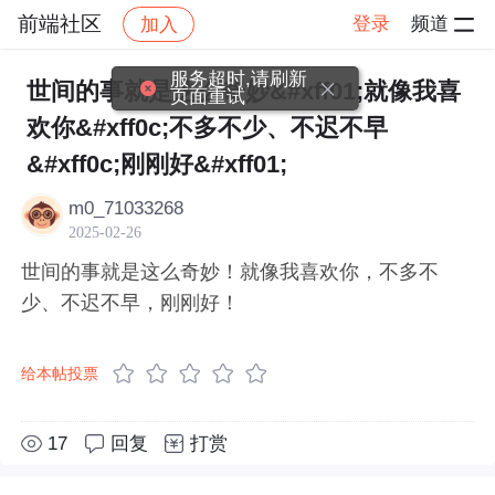
前端社区
登录
频道
加入
帖子详情
社区
前端社区
感慨
服务超时,请刷新
世间的事就是这么奇妙&#xff01;就像我喜
页面重试
欢你&#xff0c;不多不少、不迟不早
&#xff0c;刚刚好&#xff01;
m0_71033268
2025-02-26
世间的事就是这么奇妙！就像我喜欢你，不多不
少、不迟不早，刚刚好！
给本帖投票
17
回复
打赏