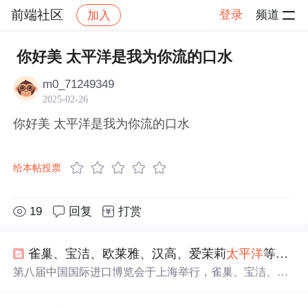
前端社区
登录
频道
加入
帖子详情
社区
前端社区
感慨
你好美 太平洋是我为你流的口水
m0_71249349
2025-02-26
你好美 太平洋是我为你流的口水
给本帖投票
19
回复
打赏
雀巢、宝洁、欧莱雅、汉高、爱茉莉
太平洋
等消费品巨头亮相第八届进博会 |
第八届中国国际进口博览会于上海举行，雀巢、宝洁、欧
莱雅、汉高、爱茉莉
太平洋
等全球消费品巨头展示最新产
品与技术创新，聚焦营养健康、
美
妆科技、可持续发展及