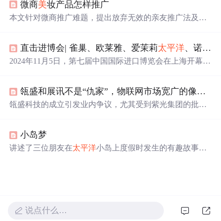
微商
美
妆产品怎样推广
个性化消费趋势，体现对中国市场的深度布局与长期承
诺。
本文针对微商推广难题，提出放弃无效的亲友推广法及盲
目刷屏行为，转而聚焦于运用正确的方法和技术吸引精准
客源。文章建议微商应当开拓陌生市场，并通过在特定平
直击进博会| 雀巢、欧莱雅、爱茉莉
太平洋
、诺华、西门子医疗、拜耳、江森自控、霍尼韦尔、3M等全球知名企业连续第七次亮相进博会...
台发布相关内容来吸引目标客户群体。
2024年11月5日，第七届中国国际进口博览会在上海开幕，
雀巢、欧莱雅等全球知名企业携新产品、新应用亮相。雀
巢展示多业务单元商品；欧莱雅三馆联动，带来多款首发
瓴盛和展讯不是“仇家”，物联网市场宽广的像
太平
新品；诺华展示创新药物等，各企业均展示了自身在不同
领域的成果与实力。
瓴盛科技的成立引发业内争议，尤其受到紫光集团的批
评。本文分析了这一事件背后的原因，指出竞争有助于产
业发展，并强调了健康市场竞争的重要性。
小岛梦
讲述了三位朋友在
太平洋
小岛上度假时发生的有趣故事，
包括他们在沙滩上享受
美
景、品尝椰子及与其他游客互动
的经历。
说点什么…