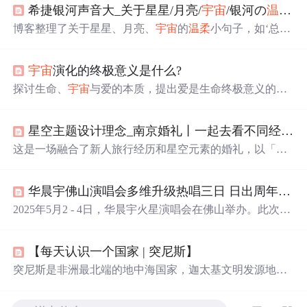
希捷银河声音大_关于星星/月亮/
宇宙
/银河の
温柔
小
博客整理了关于星星、月亮、
宇宙
的
温柔
小句子，如‘总有
一天人间日落和星光我只陪着你看’等，展现了
浪漫
的氛
围，还提到若银河有声音的遐想，内容整理自网络。
宇宙
演化的终极意义是什么?
探讨生命、
宇宙
与爱的本质，提出爱是生命终极意义的观
点，分析人类在
宇宙
中的位置，思考
宇宙
的诞生与终结。
星空主题设计理念_南京婚礼丨一起去看不同经纬度城市的星空吧
这是一场融合了新人旅行经历和星空元素的婚礼，以「一
起看不同经纬度城市的星空」为主题。主舞台呈现了曾游
历的城市地标，T台上空的霓虹灯排列着城市名，营造时
华晨宇佛山演唱会多维升级热唱三日 日出周年庆打造火星专属
空感。南京眼作为南京地标，动态灯光设计增加了活力。
舞台中央的热气球装饰象征云端旅行的自由，而创意迎宾
2025年5月2 - 4日，华晨宇火星演唱会在佛山举办。此次采
镜则以星空蓝和闪粉绘制，如同银河般
璀璨
。主桌花以
星
用乐园模式，多维升级，歌单全新编排，舞台装置有创
球
为设计核心，
星球
由颜料手工绘制，整体呈现出震撼而
新。第三日复刻日出经典造型，安可环节剧透新模式。现
唯美的星空风格。这场婚礼在2020年9月23日在南京紫金山
【每天认识一个国家 | 突尼斯】
场服务贴心，遇暴雨有应急措施，展现人文关怀。佛山站
庄举行，由南京瑞刻婚礼策划。
落幕，下一站相约青岛。
突尼斯是非洲最北端的地中海国家，迦太基文明发源地，
拥有联合国教科文组织认证的迦太基遗址、埃尔杰姆斗兽
场等罗马遗迹；融合阿拉伯、柏柏尔与地中海文化；以西