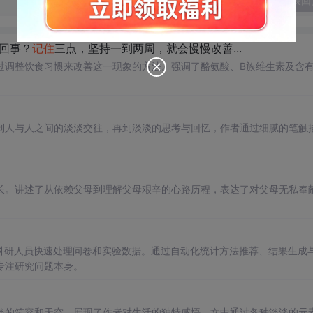
发表回
么回事？
记住
三点，坚持一到两周，就会慢慢改善...
过调整饮食习惯来改善这一现象的方法。强调了酪氨酸、B族维生素及含
到人与人之间的淡淡交往，再到淡淡的思考与回忆，作者通过细腻的笔触
长。讲述了从依赖父母到理解父母艰辛的心路历程，表达了对父母无私奉
科研人员快速处理问卷和实验数据。通过自动化统计方法推荐、结果生成
专注研究问题本身。
淡的笑容和天空，展现了作者对生活的独特感悟。文中通过各种淡淡的元