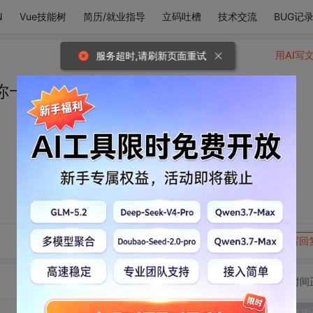
N
Vue技能树
简历/就业指导
立码吐槽
技术交流
BUG记
用AI写
服务超时,请刷新页面重试
你一起白头的感觉。
转发到动态
举报
写回
切换为时间