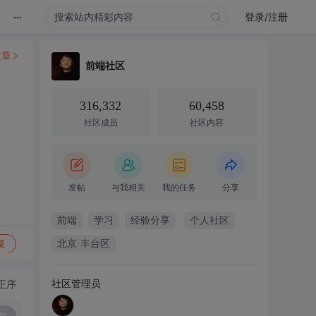
...
录
登录/注册
文章
前端社区
316,332
60,458
社区成员
社区内容
发帖
与我相关
我的任务
分享
前端
学习
经验分享
个人社区
复
北京·丰台区
社区管理员
正序