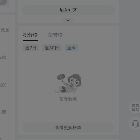
复
加入社区
有微量
积分榜
荣誉榜
近7日
近30日
至今
描绘
献的
暂无数据
与图
查看更多榜单
素，