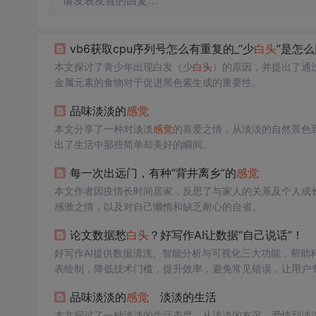
请发表友善的回复…
vb6获取cpu序列号怎么有重复的_“少
白头
”是怎
本文探讨了青少年出现白发（少
白头
）的原因，并提出了通
金属元素的食物对于促进黑色素生成的重要性。
品味淡淡的
感觉
本文分享了一种对淡淡
感觉
的喜爱之情，从淡淡的自然景色
出了生活中那些简单却美好的瞬间。
每一次出远门，有种“背井离乡”的
感觉
本文作者因疫情长时间居家，反思了与家人的关系及个人成
感激之情，以及对自己懒惰和缺乏耐心的自省。
论文数据愁
白头
？好写作AI让数据“自己说话”！
好写作AI提供数据清洗、智能分析与可视化三大功能，帮助
表绘制，降低技术门槛，提升效率，避免常见错误，让用户
品味淡淡的
感觉
淡淡的生活
本文探讨了一种淡淡的生活态度，从淡淡的友谊、爱情到淡