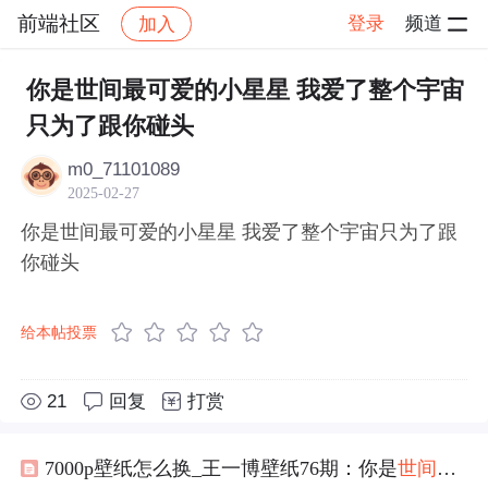
前端社区
登录
频道
加入
帖子详情
社区
前端社区
感慨
你是世间最可爱的小星星 我爱了整个宇宙
只为了跟你碰头
m0_71101089
2025-02-27
你是世间最可爱的小星星 我爱了整个宇宙只为了跟
你碰头
给本帖投票
21
回复
打赏
7000p壁纸怎么换_王一博壁纸76期：你是
世间
最
可