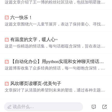
这篇文章介绍了王一博的粉丝社区活动，包括加明星微信
号、表白墙互动、王一博的知识测试、美图分享和角色解
析。粉丝们表达了深情的表白，并赞赏了他的演技。
六一快乐！
这篇文章围绕六一儿童节展开，表达了保持童心、寻找快
乐的主题。文中通过一系列温馨、
可
爱
的语句，唤起人们
对纯真年代的怀念，倡导在忙碌的生活中找寻简单的快
有温度的文字，暖人心~
乐，并希望读者能像孩子一样无拘无束地享受生活。
这是一份精选的情话集，每句话都蕴含深情，旨在表达对
另一半的
爱
意与珍惜。从
宇宙
星辰到人间烟火，用温柔的
话语编织浪漫，让人感受到
爱
情的美好与纯粹。
【自动化办公】用python实现和女神聊天情话对白，聊天机器人
这篇博客收集了众多经典的情话，每一句都饱含深情，从
不同的角度表达了
爱
意。从古诗词到现代流行歌词，从电
影台词到文学名著，这些情话如同一首首
爱
的颂歌，诉说
风吹哪页读哪页-优美句子
着对心上人的深深眷恋和无尽思念。无论是在寂静的夜晚
还是热闹的街头，它们都能触动心底最柔软的部分，让人
文章探讨了从清晨的希望到未来的塑造，通过各种主题如
感受到
爱
的力量和温暖。
勇敢、选择、
爱
情、读书和成长，揭示了生活中的挑战、
快乐和自由的重要性。,
说点什么…