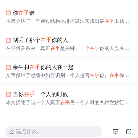
受时间和距离影响。还阐述三种故意不联系却
在乎
对方的
情况：怕伤害对方、担心被拒绝、
想
引起重视。提醒面对
你
在乎
谁
这种情况要平和，主动沟通理解，维系好关系。
本篇介绍了一个通过结构体排序算法来找出最
在乎
出题人
小伙伴的编程问题。输入小伙伴数量及各自属性，计算并
输出最
在乎
者及其相关数值。
别丢了那个
在乎
你的人
在任何关系中，真正
在乎
是关键。一个
在乎
你的人会关心
你的感受，体谅你的不易，与你共同经营感情。反之，若
你的付出得不到回应，那可能意味着感情正在变淡。
在乎
余生和
在乎
你的人在一起
是感情的温度计，也是维系关系的动力。珍惜那些
在乎
你
的人，因为他们是生活中难得的福气。
文章探讨了感情中如何识别一个人是否
在乎
你。
在乎
你的
人会在你需要时给予关心和支持，分享你的喜怒哀乐，而
不
在乎
你的人则会忽视你的感受，甚至对你冷言冷语。提
当你
在乎
一个人的时候
醒读者要辨别真伪，选择与真正
在乎
自己的人共度余生。
本文描述了当一个人真正
在乎
另一个人时的各种微妙行为
和心理变化，包括频繁查看对方资料、模仿对方习惯、关
注对方喜好等。
说点什么…