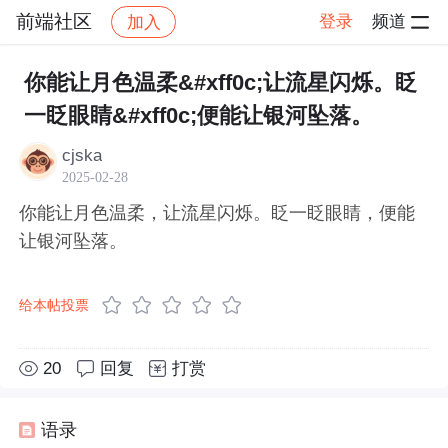
前端社区
登录
频道
加入
帖子详情
社区
前端社区
感慨
你能让月色温柔&#xff0c;让流星闪烁。眨
一眨眼睛&#xff0c;便能让银河坠落。
cjska
2025-02-28
你能让月色温柔，让流星闪烁。眨一眨眼睛，便能
让银河坠落。
给本帖投票
20
回复
打赏
语录