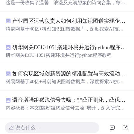
这是一份收集了温馨、浪漫及充满想象的诗句合集，每一
句都充满了对美好生活的向往和对爱情的细腻描绘，从月
光下的轻声细语到星空下的深情凝视，每一句话都如同一
产业园区运营负责人如何利用知识图谱实现企业精准对接与协同？.docx
首小诗，让人沉醉。
科易网基于40亿+科创知识图谱数据库，深度探索AI技术
在技术转移、成果转化、技术经纪、知识产权、产业创
新、科技招商等垂直领域的多样化应用场景，研究科技创
研华网关ECU-1051搭建环境并运行python程序教程
新领域的AI+数智化解决方案，推动科技创新与产业创新
智能化发展。
研华网关ECU-1051搭建环境并运行python程序教程
如何实现区域创新资源的精准配置与高效流动？.docx
科易网基于40亿+科创知识图谱数据库，深度探索AI技术
在技术转移、成果转化、技术经纪、知识产权、产业创
新、科技招商等垂直领域的多样化应用场景，研究科技创
语音增强组稀疏信号去噪：非凸正则化，凸优化研究（Matlab代码实现）
新领域的AI+数智化解决方案，推动科技创新与产业创新
智能化发展。
内容概要：本文围绕“组稀疏信号去噪”展开，深入研究了
基于非凸正则化与凸优化的信号处理方法，并提供了完整
的Matlab代码实现。文章系统阐述了如何通过引入非凸正
则项克服传统稀疏恢复方法的局限性，从而在语音增强等
说点什么…
实际应用中实现更优的去噪性能。研究采用组稀疏建模范