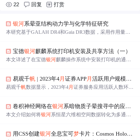
22
回复
打赏
银河
系晕亚结构动力学与化学特征研究
本研究基于GALAH DR4和Gaia DR3数据，采用作用量空
间小波变换与t-SNE化学降维方法，识别出银盘、Splash、
GSE（含双峰）、Thamnos1和Thamnos2五大晕亚结构；通
宝德
银河
麒麟系统打印机安装及共享方法（一）
过化学-动力学联合分析揭示各结构的金属丰度分布、α/Fe
比值、r/s-过程元素特征及污染
水
平，证实其吸积起源并约
本文详述了在宝德
银河
麒麟操作系统中安装打印机的通用
束
银河
系形成历史。
方法，包括通过系统Foomatic数据库、CUPS服务和PPD文
件安装。还涵盖了安装驱动程序的步骤，以及处理架构不
易观千
帆
| 2023年4
月
证券APP
月
活跃用户规模盘点
支持问题的方法。教程适用于
银河
麒麟V10(SP1)的ARM64
架构系统，同时也适配其他Linux发行版。
易观千
帆
数据显示，2023年4
月
证券服务应用活跃人数环比
降1.46%，同比增3.64%。自营类证券服务应用Top10中仅
广发证券易淘金
月
活增长；第三方证券服务应用Top10中仅
卷积神经网络在
银河
系暗物质子晕搜寻中的应用与实现
通达信环比增长。部分APP进行了版本迭代，如国泰君安
君弘、中信证券信e投等。
本文介绍如何将
银河
系恒星六维相空间数据转化为多通道
特征图，构建监督学习数据集，并使用轻量级卷积神经网
络（CNN）识别暗物质子晕引发的微弱引力扰动信号。方
用CSS创建
银河
全息宝可
梦
卡片：Cosmos Holo技术完全指南
法基于盖亚卫星高精度天体测量数据，通过模拟生成带标