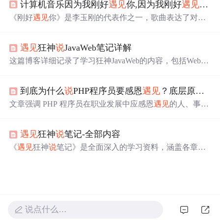
计算机音乐因为我刚好
遇见
你,因为我刚好
遇见
你歌
内容全面、知识有深度、易读、开源共享等特点，能提升
学习效果。
《刚好
遇见
你》是李玉刚的代表作之一，歌曲表达了对生
命中重要
遇见
的感慨和珍视。歌词简单却深情，讲述了人
生的相遇与离别，以及这些经历带来的成长和回忆。这首
遇见
狂神
说
JavaWeb笔记详解
歌不仅是李玉刚音乐生涯的一个里程碑，也是他对粉丝和
生活中重要人物的感激之情的表达。
这篇博客详细记录了学习狂神JavaWeb的内容，包括Web服
务器、Tomcat的安装配置、Http协议、Maven的使用、Servl
et的基础与原理，以及动态Web的概念。通过对各个知识点
到底为什么
说
PHP程序员要感恩
遇见
？底层原理是什么？
的深入解析，帮助读者掌握JavaWeb开发的关键技术。
文章强调 PHP 程序员在职业发展中应感恩
遇见
的人、事、
物。这些
遇见
包括技术问题、他人帮助、新技术及失败
等，对成长至关重要。从多学科视角阐述感恩
遇见
的底层
遇见
狂神
说
笔记-全部内容
原理，并给出在职业发展中感恩
遇见
的方法，如接受价
值、主动学习、寻求支持和分享等。
《
遇见
狂神
说
笔记》是全面深入的学习资料，涵盖各章节
详细内容，记录狂神
说
心得体
会
并提供深度解析，适合不
同层次学习者。能助学习者高效掌握核心内容，提升学习
效果，项目地址为https://gitcode.com/Premium-Resources/1cff
7。
说点什么…