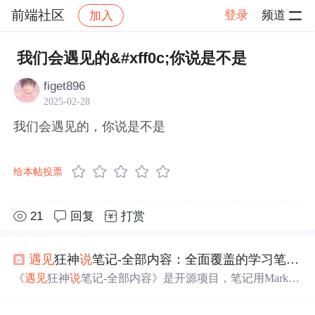
前端社区
登录
频道
加入
帖子详情
社区
前端社区
感慨
我们会遇见的&#xff0c;你说是不是
figet896
2025-02-28
我们会遇见的，你说是不是
给本帖投票
21
回复
打赏
遇见
狂神
说
笔记-全部内容：全面覆盖的学习笔记资源
《
遇见
狂神
说
笔记-全部内容》是开源项目，笔记用Markdo
wn格式编写，涵盖狂神
说
课程所有章节，有深度解析和心
得体
会
。可作自学资源、教学辅助材料和研究参考，具有