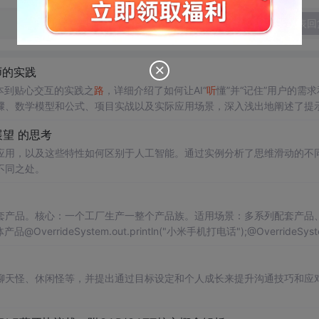
发表回
师的实践
本到贴心交互的实践之
路
，详细介绍了如何让AI“
听
懂”并“记住”用户的需
骤、数学模型和公式、项目实战以及实际应用场景，深入浅出地阐述了提
望 的思考
应用，以及这些特性如何区别于人工智能。通过实例分析了思维滑动的不
不同之处。
套产品。核心：一个工厂生产一整个产品族。适用场景：多系列配套产品
errideSystem.out.println("小米手机打电话");@OverrideSyst
de@Override// 测试图解plaintext。
聊天怪、休闲怪等，并提出通过目标设定和个人成长来提升沟通技巧和应