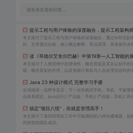
请发表友善的回复…
提示工程与用户体验的深度融合，提示工程架构
本文探讨了提示工程与用户体验的深度融合，通过AI对话剧
好。文章通过比喻、核心概念解释、算法原理、具体操作步
程架构师如何设计出既懂用户又贴心的AI交互体验。
读《哥德尔艾舍尔巴赫》中第19章—人工智能的展
本文探讨了人类思维中的滑动性，概念骨架及其在认知中的
级，概念骨架的作用，以及智能计算机与人在处理信息时的
Java 23 种设计模式 完整学习手册
生动描述：品牌专卖店，可一次性购买手机、耳机、平板整
品体系固定。java运行// 产品族：手机// 产品族：耳机// 具体产品@Ov
ut.println("小米耳机
听
音乐
");// 抽象工厂// 具体工厂@Overri
搞定“项目八怪”，你就是管理高手！
本文探讨了项目经理在工作中可能遇到的八种沟通难题，如
同类型的团队成员。