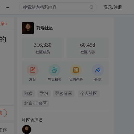
...
录
登录/注册
文章
前端社区
的
316,330
60,458
社区成员
社区内容
发帖
与我相关
我的任务
分享
前端
学习
经验分享
个人社区
北京·丰台区
复
社区管理员
正序