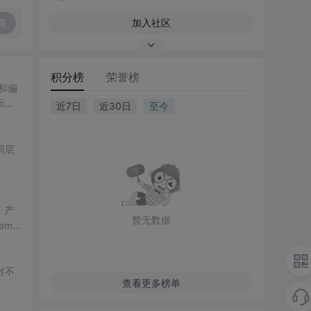
复
加入社区
积分榜
荣誉榜
求和偏
示工
近7日
近30日
至今
同层
、产
暂无数据
em.o
对不
查看更多榜单