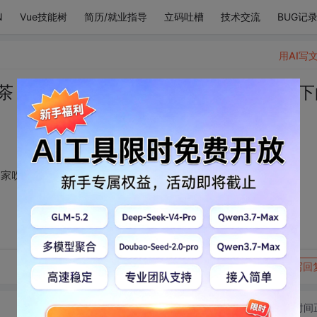
N
Vue技能树
简历/就业指导
立码吐槽
技术交流
BUG记
用AI写
茶 一起听音乐 一起回家吹晚风 一起走剩下
回家吹晚风 一起走剩下的路。
转发到动态
举报
写回
切换为时间