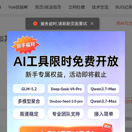
N
Vue技能树
简历/就业指导
立码吐槽
技术交流
BUG记
用AI写
服务超时,请刷新页面重试
如其来的欢喜。
转发到动态
举报
写回
切换为时间