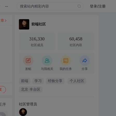
...
录
登录/注册
文章
前端社区
316,330
60,458
社区成员
社区内容
发帖
与我相关
我的任务
分享
前端
学习
经验分享
个人社区
复
北京·丰台区
社区管理员
正序