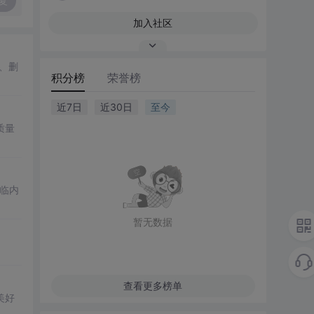
复
加入社区
、删
积分榜
荣誉榜
近7日
近30日
至今
质量
临内
暂无数据
查看更多榜单
美好