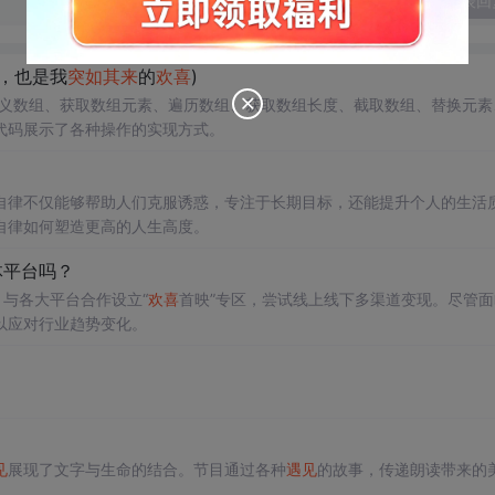
发表回
，也是我
突如其来
的
欢喜
)
包括定义数组、获取数组元素、遍历数组、获取数组长度、截取数组、替换元素
代码展示了各种操作的实现方式。
自律不仅能够帮助人们克服诱惑，专注于长期目标，还能提升个人的生活
自律如何塑造更高的人生高度。
体平台吗？
，与各大平台合作设立“
欢喜
首映”专区，尝试线上线下多渠道变现。尽管面
以应对行业趋势变化。
见
展现了文字与生命的结合。节目通过各种
遇见
的故事，传递朗读带来的