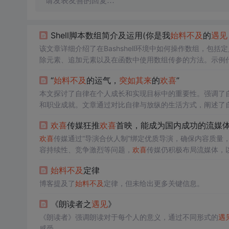
请发表友善的回复…
Shell脚本数组简介及运用(你是我
始料不及
的
遇见
该文章详细介绍了在Bashshell环境中如何操作数组，
除元素、追加元素以及在函数中使用数组传参的方法。示例
“
始料不及
的运气，
突如其来
的
欢喜
”
本文探讨了自律在个人成长和实现目标中的重要性。强调了
和职业成就。文章通过对比自律与放纵的生活方式，阐述了
欢喜
传媒狂推
欢喜
首映，能成为国内成功的流媒
欢喜
传媒通过“导演合伙人制”绑定优质导演，确保内容质量
容持续性、竞争激烈等问题，
欢喜
传媒仍积极布局流媒体，
始料不及
定律
博客提及了
始料不及
定律，但未给出更多关键信息。
《朗读者之
遇见
》
《朗读者》强调朗读对于每个人的意义，通过不同形式的
遇
感受。