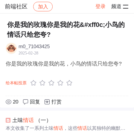
前端社区
登录
频道
加入
帖子详情
社区
前端社区
感慨
你是我的玫瑰你是我的花&#xff0c;小鸟的
情话只给您夸?
m0_71043425
2025-02-28
你是我的玫瑰你是我的花，小鸟的情话只给您夸?
给本帖投票
20
回复
打赏
土味
情话
（一）
本文收集了一系列土味
情话
，这些
情话
以其独特的幽默和