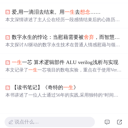
人选择和幸福的重要性。作者鼓励读者不要过于在意他人
看法，勇于
舍弃
不适合自己的事物，无论是关系、梦想还
爱,用一滴泪去结束。用
一生
去
想念
……
是物质，都要学会适时放手。通过自我反省和努力，追求
内心的温暖与明亮，创造属于自己的独特生活。
本文深情讲述了主人公在经历一段感情结束后的心路历
程，面对失去的爱情，如何在痛苦与回忆中挣扎，试图寻
找新的生活方向。
数字永生的悖论：当慰藉需要被
舍弃
，而智慧渴望被延续
本文探讨AI驱动的数字永生技术在普通人情感慰藉与领导
人智慧延续两类场景中的根本性分歧：前者要求阶段性使
用并最终
舍弃
，以符合健康哀伤心理机制；后者强调持续
一生
一芯 算术逻辑部件 ALU verilog浅析与实现
迭代与功能实效，无视‘真实’而专注决策效用。核心矛盾
在于情感需求依赖真实性与唯一性，而功能需求仅关注有
本文记录了
一生
一芯项目的数电实验，重点在于使用Verilo
效性与可用性，二者价值逻辑不可通约。文章指出当前缺
g实现ALU，涉及补码运算、溢出判断等内容。作者详细
乏界定‘
舍弃
时刻’的伦理与制度框架。
介绍了补码的定义、加减法规则，并提供了Verilog代码实
【读书笔记】《奇特的
一生
》
现。在调试过程中遇到加法结果不一致的问题，最终通过
改进代码解决了溢出标志的获取。
本书讲述了一位人士通过56年的实践,采用独特的“时间统
计法”进行时间管理的故事。虽然最终未达成最初目标,但
这种持续学习和珍视时间的态度使生活变得和谐幸福。书
中强调了聚焦目标的重要性,同时也提倡珍视时间的价值。
说点什么…