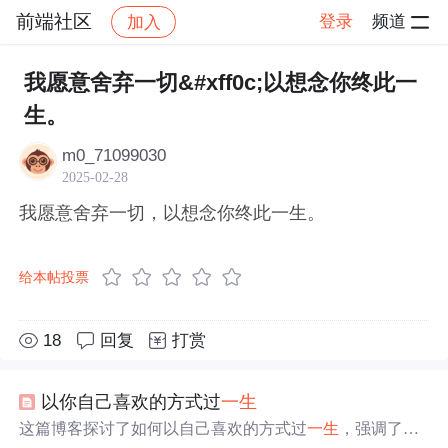
前端社区
登录
频道
加入
帖子详情
社区
前端社区
感慨
我愿意舍弃一切&#xff0c;以想念你终此一
生。
m0_71099030
2025-02-28
我愿意舍弃一切，以想念你终此一生。
给本帖投票
18
回复
打赏
以你自己喜欢的方式过
一生
这篇博客探讨了如何以自己喜欢的方式过
一生
，强调了个