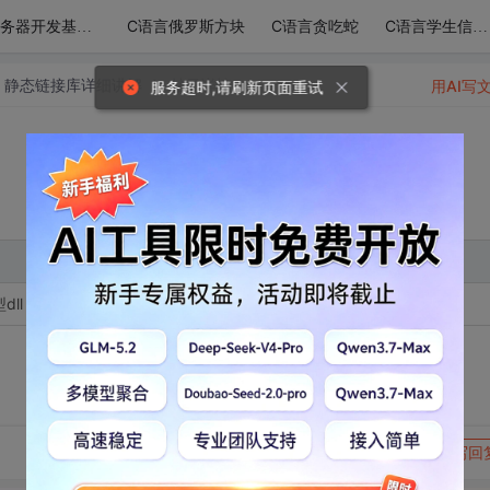
C语言俄罗斯方块
C语言贪吃蛇
服务器开发基础-udp/ip网络模型
C语言学生信息管理系统
库，静态链接库详细讲解
帖子详情
用AI写
服务超时,请刷新页面重试
ll，windows动态链接库dll与静态链接，问题处理以及汉化思路
转发到动态
举报
写回