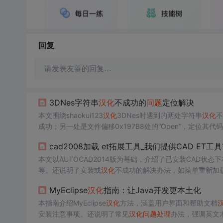
回复
请发表友善的回复…
3DNes字符串
汉化
不成功的
问题
定位解决
本文围绕shaokui123
汉化
3DNes时遇到的两处字符串
汉化
不
成功；另一处是文件偏移0x197B8处的“Open”，定位其代
方法和脚本
思路
。
cad2008加载 et拓展工具_我们提供CAD ET
本文以AUTOCAD2014版为基础，介绍了已安装CAD状
等。还说明了安装或
汉化
不成功的解决办法，如菜单重新加
MyEclipse
汉化
指南：让Java开发更本土化
本指南介绍MyEclipse
汉化
方法，涵盖用户界面和帮助文档
安装注意事项。还说明了常见
汉化
问题
处理
办法，强调英文