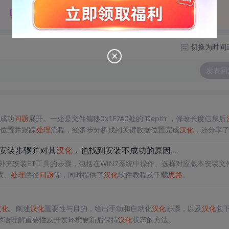
切换为时间
发表回
成功
问题
展开。一处是文件偏移0x1E7A0处的“Depth”，修改长度信息后
码位置并跟踪
处理
流程，经多步分析找到关键数据位置完成
汉化
，还分享
工具安装步骤并对其
汉化
，也找到安装不成功的原因...
态下补充安装ET工具的步骤，包括在WIN7系统中操作、选择对应版本安装文
载、
处理
路径
问题
等，同时提供了
汉化
软件教程及下载
思路
。
汉化
。阐述
汉化
重要性与目的，给出手动和自动化
汉化
步骤，以及
汉化
包
术语理解重要性及开发环境更新后保持
汉化
状态的方法。