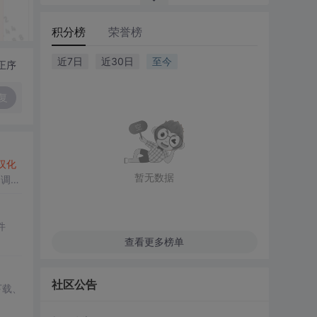
积分榜
荣誉榜
近7日
近30日
至今
正序
复
汉化
暂无数据
了调试
件
查看更多榜单
社区公告
下载、