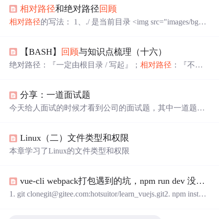
相对路径
和绝对路径
回顾
相对路径
的写法： 1、./ 是当前目录 <img src="images/bg22
22.png" width="300" alt=""> <img src="./images/bg2222.png"
width="300" alt=""> 2、 ‘…/’ 表示父级目录 (写的时两个点
【BASH】
回顾
与知识点梳理（十六）
再这上面显示三个点) <img src="../images/bg0000.png" width
="300" alt=""> 3、/ 是根目录（看图看不明白的话就把下面
绝对路径：『一定由根目录 / 写起』；
相对路径
：『不由 /
的描述多读几遍
写起，而是由相对当前目录写起』需要注意；与目录相关
的指令有：cd, mkdir, rmdir, pwd 等重要指令；rmdir 仅能删
分享：一道面试题
除空目录，要删除非空目录需使用『 rm -r 』指令；用户能
使用的指令是依据 PATH 变量所规定的目录去搜寻的；ls
今天给人面试的时候才看到公司的面试题，其中一道题很
可以检视文件的属性，尤其 -d, -a, -l 等选项特别重要！文
熟悉，找了下论坛才发现是我2年前在论坛回答过的一道题
件的复制、删除、移动可以分别使用：cp, rm , mv 等指令
1. 写一个函数，算出两个文件的
相对路径
，如 $a = '/a/
来操作；
Linux（二）文件类型和权限
b/c/d/e.php'; $b = '/a/b/12/34/c.php'; 计算出 $b 相对于 $a 的
相
对路径
（写出思路亦可） /*author：yangyu@sina.cn*/fu
本章学习了Linux的文件类型和权限
nction path_find($a, $b){ $len = strlen($a); for ($i
vue-cli webpack打包遇到的坑，npm run dev 没有错误，访问页面却没有内容
1. git clonegit@gitee.com:hotsuitor/learn_vuejs.git2. npm install
3. npm run dev4. 在浏览器打开页面查看，什么内容也没有
4.2 正常应该可以看到这样的效果5. emmmmm，昨晚还是